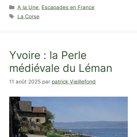
Catégories
A la Une
,
Escapades en France
Étiquettes
La Corse
Yvoire : la Perle
médiévale du Léman
11 août 2025
par
patrick Vieillefond