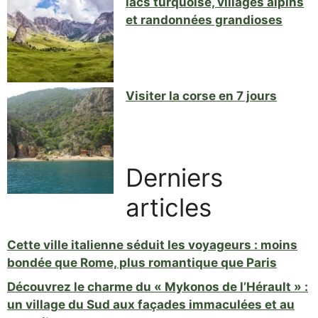
lacs turquoise, villages alpins
et randonnées grandioses
Visiter la corse en 7 jours
Derniers
articles
Cette ville italienne séduit les voyageurs : moins
bondée que Rome, plus romantique que Paris
Découvrez le charme du « Mykonos de l’Hérault » :
un village du Sud aux façades immaculées et au