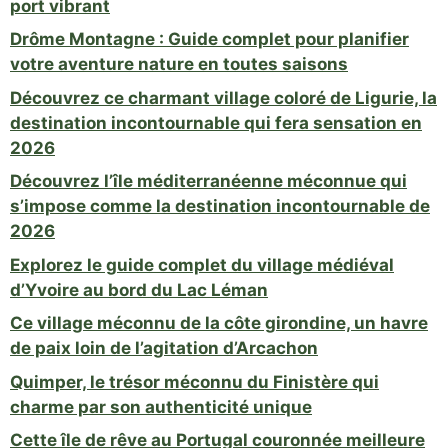
port vibrant
Drôme Montagne : Guide complet pour planifier
votre aventure nature en toutes saisons
Découvrez ce charmant village coloré de Ligurie, la
destination incontournable qui fera sensation en
2026
Découvrez l’île méditerranéenne méconnue qui
s’impose comme la destination incontournable de
2026
Explorez le guide complet du village médiéval
d’Yvoire au bord du Lac Léman
Ce village méconnu de la côte girondine, un havre
de paix loin de l’agitation d’Arcachon
Quimper, le trésor méconnu du Finistère qui
charme par son authenticité unique
Cette île de rêve au Portugal couronnée meilleure