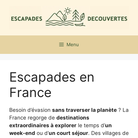
Aller
au
contenu
Menu
Escapades en
France
Besoin d’évasion
sans traverser la planète
? La
France regorge de
destinations
extraordinaires à explorer
le temps d’
un
week-end
ou d’
un court séjour
. Des villages de