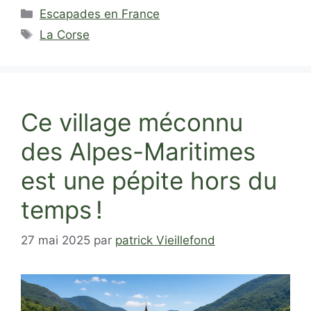
Catégories
Escapades en France
Étiquettes
La Corse
Ce village méconnu
des Alpes-Maritimes
est une pépite hors du
temps !
27 mai 2025
par
patrick Vieillefond