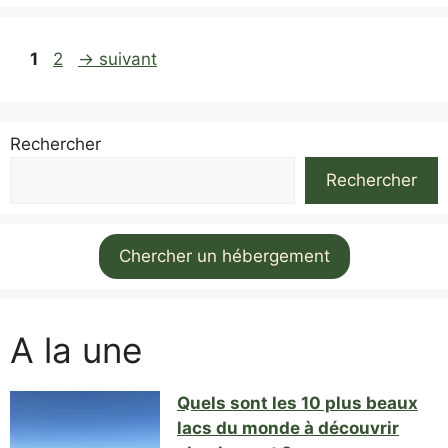
Page
Page
1
2
→
suivant
Rechercher
Rechercher
Chercher un hébergement
A la une
Quels sont les 10 plus beaux
lacs du monde à découvrir