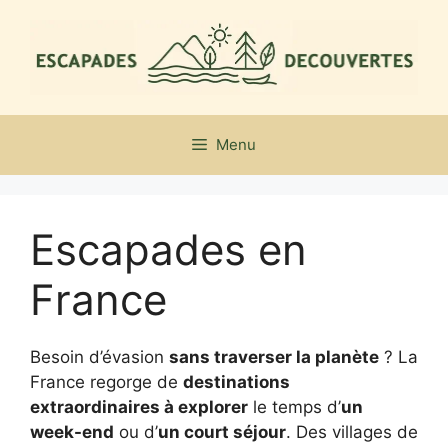
Aller
au
contenu
Menu
Escapades en
France
Besoin d’évasion
sans traverser la planète
? La
France regorge de
destinations
extraordinaires à explorer
le temps d’
un
week-end
ou d’
un court séjour
. Des villages de