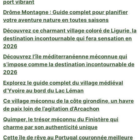
port vibrant
Drôme Montagne : Guide complet pour planifier
votre aventure nature en toutes saisons
Découvrez ce charmant village coloré de Ligurie, la
destination incontournable qui fera sensation en
2026
Découvrez l’île méditerranéenne méconnue qui
s’impose comme la destination incontournable de
2026
Explorez le guide complet du village médiéval
d’Yvoire au bord du Lac Léman
Ce village méconnu de la côte girondine, un havre
de paix loin de l’agitation d’Arcachon
Quimper, le trésor méconnu du Finistère qui
charme par son authenticité unique
Cette île de rêve au Portugal couronnée meilleure