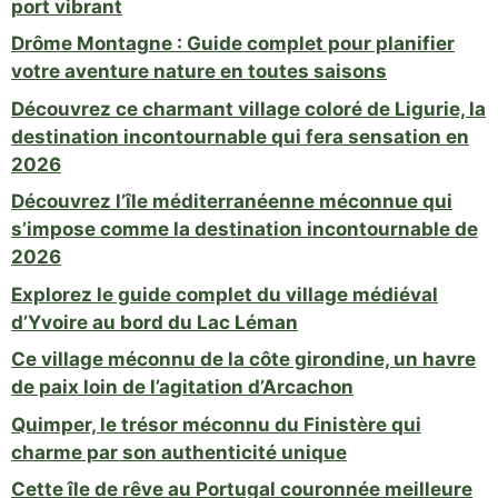
port vibrant
Drôme Montagne : Guide complet pour planifier
votre aventure nature en toutes saisons
Découvrez ce charmant village coloré de Ligurie, la
destination incontournable qui fera sensation en
2026
Découvrez l’île méditerranéenne méconnue qui
s’impose comme la destination incontournable de
2026
Explorez le guide complet du village médiéval
d’Yvoire au bord du Lac Léman
Ce village méconnu de la côte girondine, un havre
de paix loin de l’agitation d’Arcachon
Quimper, le trésor méconnu du Finistère qui
charme par son authenticité unique
Cette île de rêve au Portugal couronnée meilleure