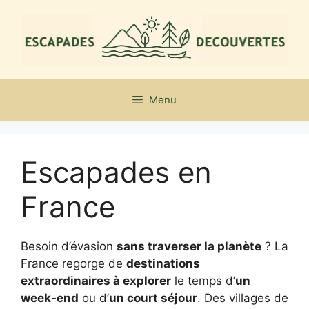
Aller
au
contenu
Menu
Escapades en
France
Besoin d’évasion
sans traverser la planète
? La
France regorge de
destinations
extraordinaires à explorer
le temps d’
un
week-end
ou d’
un court séjour
. Des villages de