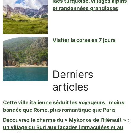
lacs turquoise, villages alpins
et randonnées grandioses
Visiter la corse en 7 jours
Derniers
articles
Cette ville italienne séduit les voyageurs : moins
bondée que Rome, plus romantique que Paris
Découvrez le charme du « Mykonos de l’Hérault » :
un village du Sud aux façades immaculées et au