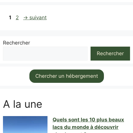
Page
Page
1
2
→
suivant
Rechercher
Rechercher
Chercher un hébergement
A la une
Quels sont les 10 plus beaux
lacs du monde à découvrir