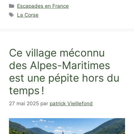
Catégories
Escapades en France
Étiquettes
La Corse
Ce village méconnu
des Alpes-Maritimes
est une pépite hors du
temps !
27 mai 2025
par
patrick Vieillefond