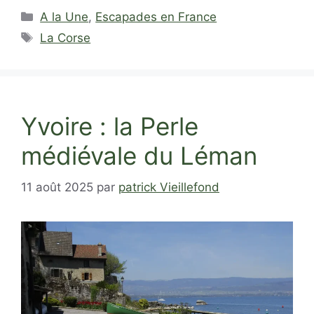
Catégories
A la Une
,
Escapades en France
Étiquettes
La Corse
Yvoire : la Perle
médiévale du Léman
11 août 2025
par
patrick Vieillefond