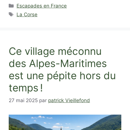
Catégories
Escapades en France
Étiquettes
La Corse
Ce village méconnu
des Alpes-Maritimes
est une pépite hors du
temps !
27 mai 2025
par
patrick Vieillefond