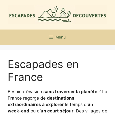
Aller
au
contenu
Menu
Escapades en
France
Besoin d’évasion
sans traverser la planète
? La
France regorge de
destinations
extraordinaires à explorer
le temps d’
un
week-end
ou d’
un court séjour
. Des villages de