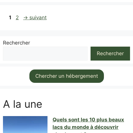
Page
Page
1
2
→
suivant
Rechercher
Rechercher
Chercher un hébergement
A la une
Quels sont les 10 plus beaux
lacs du monde à découvrir