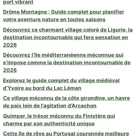
port vibrant
Drôme Montagne : Guide complet pour planifier
votre aventure nature en toutes saisons
Découvrez ce charmant village coloré de Ligurie, la
destination incontournable qui fera sensation en
2026
Découvrez l’île méditerranéenne méconnue qui
s’impose comme la destination incontournable de
2026
Explorez le guide complet du village médiéval
d’Yvoire au bord du Lac Léman
Ce village méconnu de la côte girondine, un havre
de paix loin de l’agitation d’Arcachon
Quimper, le trésor méconnu du Finistère qui
charme par son authenticité unique
Cette île de rêve au Portugal couronnée meilleure