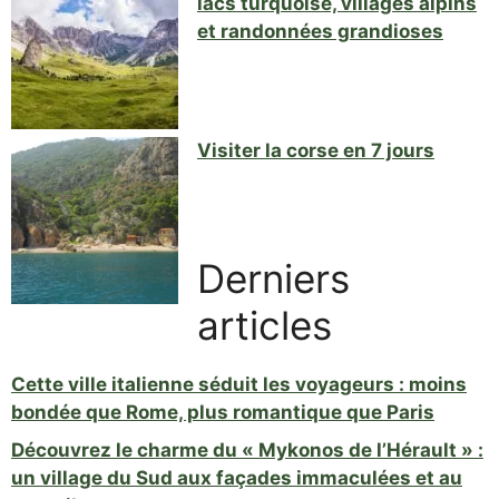
lacs turquoise, villages alpins
et randonnées grandioses
Visiter la corse en 7 jours
Derniers
articles
Cette ville italienne séduit les voyageurs : moins
bondée que Rome, plus romantique que Paris
Découvrez le charme du « Mykonos de l’Hérault » :
un village du Sud aux façades immaculées et au