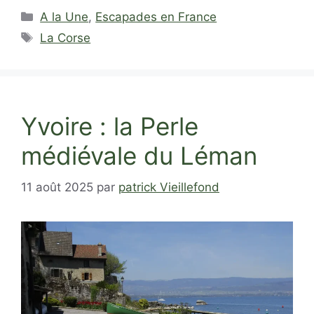
Catégories
A la Une
,
Escapades en France
Étiquettes
La Corse
Yvoire : la Perle
médiévale du Léman
11 août 2025
par
patrick Vieillefond