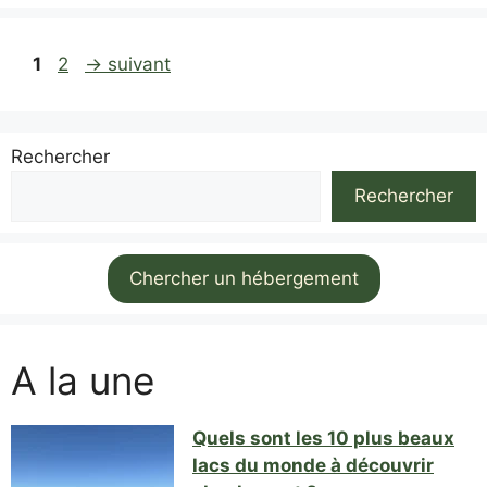
Page
Page
1
2
→
suivant
Rechercher
Rechercher
Chercher un hébergement
A la une
Quels sont les 10 plus beaux
lacs du monde à découvrir