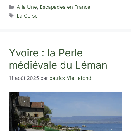
Catégories
A la Une
,
Escapades en France
Étiquettes
La Corse
Yvoire : la Perle
médiévale du Léman
11 août 2025
par
patrick Vieillefond