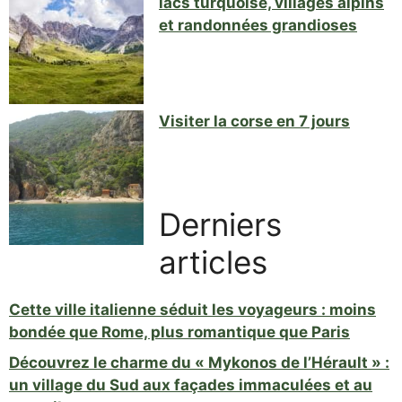
lacs turquoise, villages alpins
et randonnées grandioses
Visiter la corse en 7 jours
Derniers
articles
Cette ville italienne séduit les voyageurs : moins
bondée que Rome, plus romantique que Paris
Découvrez le charme du « Mykonos de l’Hérault » :
un village du Sud aux façades immaculées et au