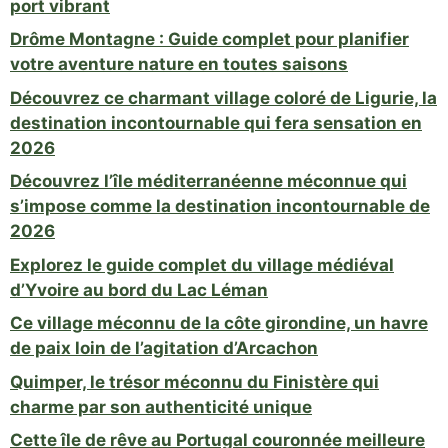
port vibrant
Drôme Montagne : Guide complet pour planifier
votre aventure nature en toutes saisons
Découvrez ce charmant village coloré de Ligurie, la
destination incontournable qui fera sensation en
2026
Découvrez l’île méditerranéenne méconnue qui
s’impose comme la destination incontournable de
2026
Explorez le guide complet du village médiéval
d’Yvoire au bord du Lac Léman
Ce village méconnu de la côte girondine, un havre
de paix loin de l’agitation d’Arcachon
Quimper, le trésor méconnu du Finistère qui
charme par son authenticité unique
Cette île de rêve au Portugal couronnée meilleure