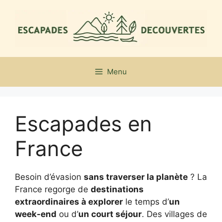
Aller
au
contenu
Menu
Escapades en
France
Besoin d’évasion
sans traverser la planète
? La
France regorge de
destinations
extraordinaires à explorer
le temps d’
un
week-end
ou d’
un court séjour
. Des villages de