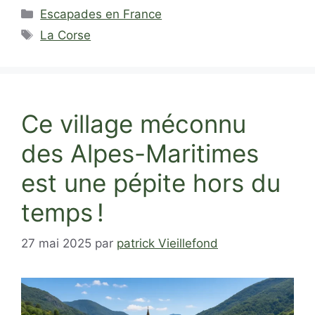
Catégories
Escapades en France
Étiquettes
La Corse
Ce village méconnu
des Alpes-Maritimes
est une pépite hors du
temps !
27 mai 2025
par
patrick Vieillefond