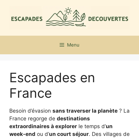
Aller
au
contenu
Menu
Escapades en
France
Besoin d’évasion
sans traverser la planète
? La
France regorge de
destinations
extraordinaires à explorer
le temps d’
un
week-end
ou d’
un court séjour
. Des villages de