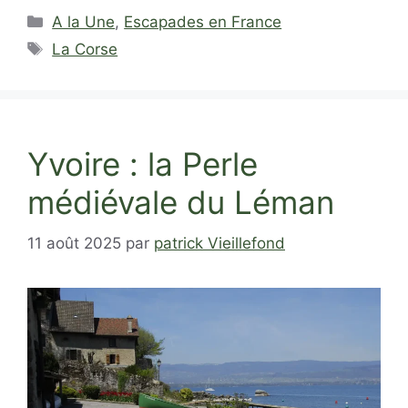
Catégories
A la Une
,
Escapades en France
Étiquettes
La Corse
Yvoire : la Perle
médiévale du Léman
11 août 2025
par
patrick Vieillefond