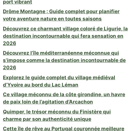
port vibrant
Drôme Montagne : Guide complet pour planifier
votre aventure nature en toutes saisons
Découvrez ce charmant village coloré de Ligurie, la
destination incontournable qui fera sensation en
2026
Découvrez l’île méditerranéenne méconnue qui
s’impose comme la destination incontournable de
2026
Explorez le guide complet du village médiéval
d’Yvoire au bord du Lac Léman
Ce village méconnu de la côte girondine, un havre
de paix loin de l’agitation d’Arcachon
Quimper, le trésor méconnu du Finistère qui
charme par son authenticité unique
Cette île de rêve au Portugal couronnée meilleure