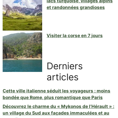
lacs turquoise, villages alpins
et randonnées grandioses
Visiter la corse en 7 jours
Derniers
articles
Cette ville italienne séduit les voyageurs : moins
bondée que Rome, plus romantique que Paris
Découvrez le charme du « Mykonos de l’Hérault » :
un village du Sud aux façades immaculées et au