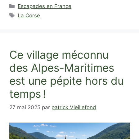
Catégories
Escapades en France
Étiquettes
La Corse
Ce village méconnu
des Alpes-Maritimes
est une pépite hors du
temps !
27 mai 2025
par
patrick Vieillefond