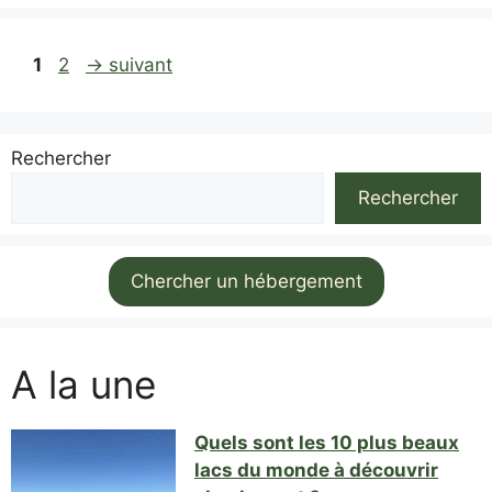
Page
Page
1
2
→
suivant
Rechercher
Rechercher
Chercher un hébergement
A la une
Quels sont les 10 plus beaux
lacs du monde à découvrir