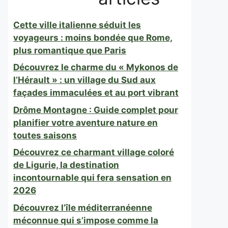
Cette ville italienne séduit les
voyageurs : moins bondée que Rome,
plus romantique que Paris
Découvrez le charme du « Mykonos de
l’Hérault » : un village du Sud aux
façades immaculées et au port vibrant
Drôme Montagne : Guide complet pour
planifier votre aventure nature en
toutes saisons
Découvrez ce charmant village coloré
de Ligurie, la destination
incontournable qui fera sensation en
2026
Découvrez l’île méditerranéenne
méconnue qui s’impose comme la