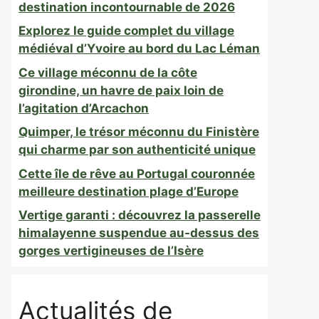
destination incontournable de 2026
Explorez le guide complet du village
médiéval d’Yvoire au bord du Lac Léman
Ce village méconnu de la côte
girondine, un havre de paix loin de
l’agitation d’Arcachon
Quimper, le trésor méconnu du Finistère
qui charme par son authenticité unique
Cette île de rêve au Portugal couronnée
meilleure destination plage d’Europe
Vertige garanti : découvrez la passerelle
himalayenne suspendue au-dessus des
gorges vertigineuses de l’Isère
Actualités de