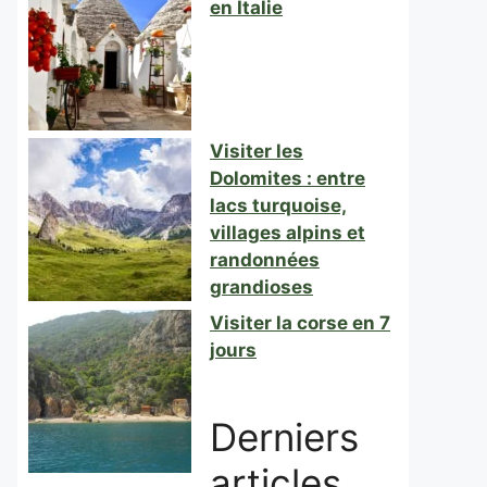
en Italie
Visiter les
Dolomites : entre
lacs turquoise,
villages alpins et
randonnées
grandioses
Visiter la corse en 7
jours
Derniers
articles