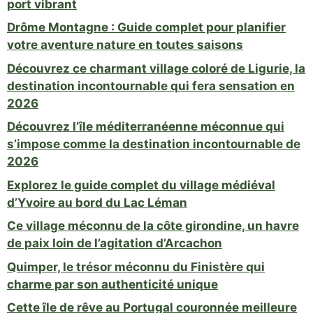
port vibrant
Drôme Montagne : Guide complet pour planifier
votre aventure nature en toutes saisons
Découvrez ce charmant village coloré de Ligurie, la
destination incontournable qui fera sensation en
2026
Découvrez l’île méditerranéenne méconnue qui
s’impose comme la destination incontournable de
2026
Explorez le guide complet du village médiéval
d’Yvoire au bord du Lac Léman
Ce village méconnu de la côte girondine, un havre
de paix loin de l’agitation d’Arcachon
Quimper, le trésor méconnu du Finistère qui
charme par son authenticité unique
Cette île de rêve au Portugal couronnée meilleure