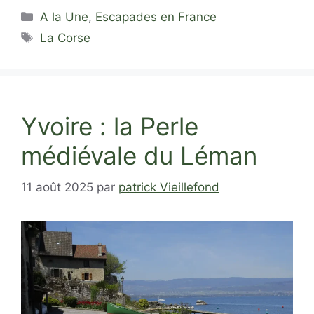
Catégories
A la Une
,
Escapades en France
Étiquettes
La Corse
Yvoire : la Perle
médiévale du Léman
11 août 2025
par
patrick Vieillefond