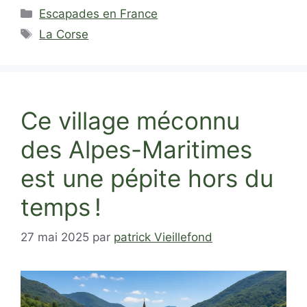
Catégories
Escapades en France
Étiquettes
La Corse
Ce village méconnu
des Alpes-Maritimes
est une pépite hors du
temps !
27 mai 2025
par
patrick Vieillefond