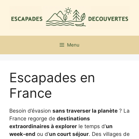
Aller
au
contenu
Menu
Escapades en
France
Besoin d’évasion
sans traverser la planète
? La
France regorge de
destinations
extraordinaires à explorer
le temps d’
un
week-end
ou d’
un court séjour
. Des villages de