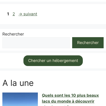
Page
Page
1
2
→
suivant
Rechercher
Rechercher
Chercher un hébergement
A la une
Quels sont les 10 plus beaux
lacs du monde à découvrir