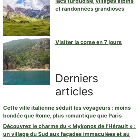
lacs turquoise, villages alpins
et randonnées grandioses
Visiter la corse en 7 jours
Derniers
articles
Cette ville italienne séduit les voyageurs : moins
bondée que Rome, plus romantique que Paris
Découvrez le charme du « Mykonos de l’Hérault » :
un village du Sud aux façades immaculées et au