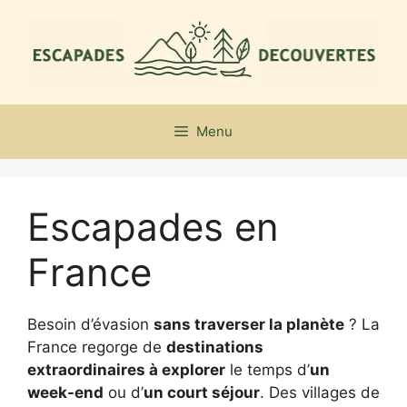
Aller
au
contenu
Menu
Escapades en
France
Besoin d’évasion
sans traverser la planète
? La
France regorge de
destinations
extraordinaires à explorer
le temps d’
un
week-end
ou d’
un court séjour
. Des villages de