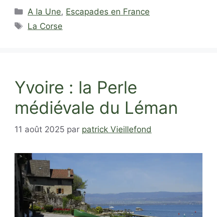
Catégories
A la Une
,
Escapades en France
Étiquettes
La Corse
Yvoire : la Perle
médiévale du Léman
11 août 2025
par
patrick Vieillefond