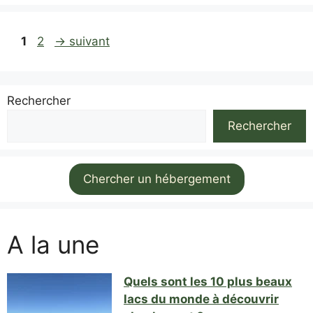
Page
Page
1
2
→
suivant
Rechercher
Rechercher
Chercher un hébergement
A la une
Quels sont les 10 plus beaux
lacs du monde à découvrir