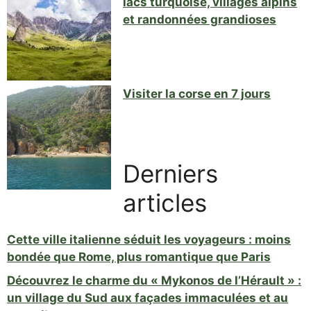
lacs turquoise, villages alpins
et randonnées grandioses
Visiter la corse en 7 jours
Derniers
articles
Cette ville italienne séduit les voyageurs : moins
bondée que Rome, plus romantique que Paris
Découvrez le charme du « Mykonos de l’Hérault » :
un village du Sud aux façades immaculées et au