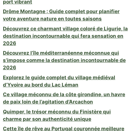
port vibrant
Drôme Montagne : Guide complet pour planifier
votre aventure nature en toutes saisons
Découvrez ce charmant village coloré de Ligurie, la
destination incontournable qui fera sensation en
2026
Découvrez l’île méditerranéenne méconnue qui
s’impose comme la destination incontournable de
2026
Explorez le guide complet du village médiéval
d’Yvoire au bord du Lac Léman
Ce village méconnu de la côte girondine, un havre
de paix loin de l’agitation d’Arcachon
Quimper, le trésor méconnu du Finistère qui
charme par son authenticité unique
Cette île de rêve au Portugal couronnée meilleure