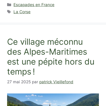
Catégories
Escapades en France
Étiquettes
La Corse
Ce village méconnu
des Alpes-Maritimes
est une pépite hors du
temps !
27 mai 2025
par
patrick Vieillefond