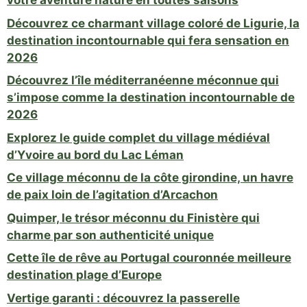
votre aventure nature en toutes saisons
Découvrez ce charmant village coloré de Ligurie, la
destination incontournable qui fera sensation en
2026
Découvrez l’île méditerranéenne méconnue qui
s’impose comme la destination incontournable de
2026
Explorez le guide complet du village médiéval
d’Yvoire au bord du Lac Léman
Ce village méconnu de la côte girondine, un havre
de paix loin de l’agitation d’Arcachon
Quimper, le trésor méconnu du Finistère qui
charme par son authenticité unique
Cette île de rêve au Portugal couronnée meilleure
destination plage d’Europe
Vertige garanti : découvrez la passerelle