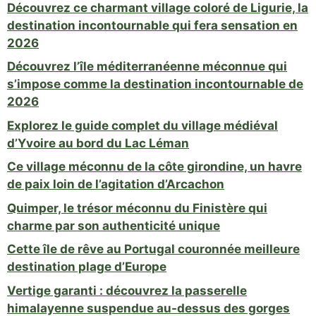
Découvrez ce charmant village coloré de Ligurie, la
destination incontournable qui fera sensation en
2026
Découvrez l’île méditerranéenne méconnue qui
s’impose comme la destination incontournable de
2026
Explorez le guide complet du village médiéval
d’Yvoire au bord du Lac Léman
Ce village méconnu de la côte girondine, un havre
de paix loin de l’agitation d’Arcachon
Quimper, le trésor méconnu du Finistère qui
charme par son authenticité unique
Cette île de rêve au Portugal couronnée meilleure
destination plage d’Europe
Vertige garanti : découvrez la passerelle
himalayenne suspendue au-dessus des gorges