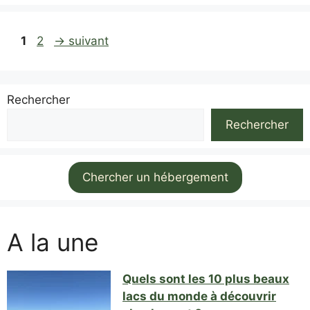
Page
Page
1
2
→
suivant
Rechercher
Rechercher
Chercher un hébergement
A la une
Quels sont les 10 plus beaux
lacs du monde à découvrir