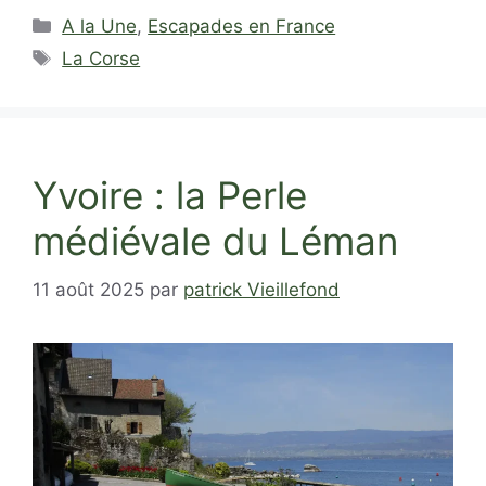
Catégories
A la Une
,
Escapades en France
Étiquettes
La Corse
Yvoire : la Perle
médiévale du Léman
11 août 2025
par
patrick Vieillefond