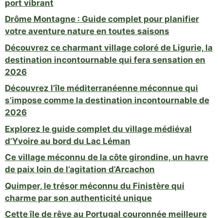
port vibrant
Drôme Montagne : Guide complet pour planifier
votre aventure nature en toutes saisons
Découvrez ce charmant village coloré de Ligurie, la
destination incontournable qui fera sensation en
2026
Découvrez l’île méditerranéenne méconnue qui
s’impose comme la destination incontournable de
2026
Explorez le guide complet du village médiéval
d’Yvoire au bord du Lac Léman
Ce village méconnu de la côte girondine, un havre
de paix loin de l’agitation d’Arcachon
Quimper, le trésor méconnu du Finistère qui
charme par son authenticité unique
Cette île de rêve au Portugal couronnée meilleure