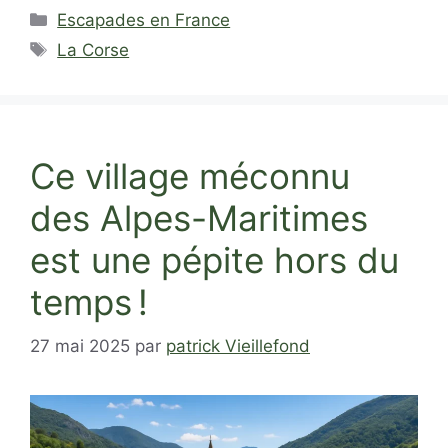
Catégories
Escapades en France
Étiquettes
La Corse
Ce village méconnu
des Alpes-Maritimes
est une pépite hors du
temps !
27 mai 2025
par
patrick Vieillefond