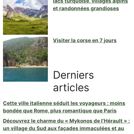
lacs turquoise, villages alpins
et randonnées grandioses
Visiter la corse en 7 jours
Derniers
articles
Cette ville italienne séduit les voyageurs : moins
bondée que Rome, plus romantique que Paris
Découvrez le charme du « Mykonos de l’Hérault » :
un village du Sud aux façades immaculées et au