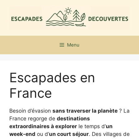
Aller
au
contenu
Menu
Escapades en
France
Besoin d’évasion
sans traverser la planète
? La
France regorge de
destinations
extraordinaires à explorer
le temps d’
un
week-end
ou d’
un court séjour
. Des villages de