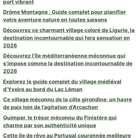
port vibrant
Drôme Montagne : Guide complet pour planifier
votre aventure nature en toutes saisons
Découvrez ce charmant village coloré de Ligurie, la
destination incontournable qui fera sensation en
2026
Découvrez l’île méditerranéenne méconnue qui
s’impose comme la destination incontournable de
2026
Explorez le guide complet du village médiéval
d’Yvoire au bord du Lac Léman
Ce village méconnu de la côte girondine, un havre
de paix loin de l’agitation d’Arcachon
Quimper, le trésor méconnu du Finistère qui
charme par son authenticité unique
Cette île de rêve au Portugal couronnée meilleure