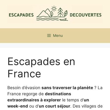
Aller
au
contenu
Menu
Escapades en
France
Besoin d’évasion
sans traverser la planète
? La
France regorge de
destinations
extraordinaires à explorer
le temps d’
un
week-end
ou d’
un court séjour
. Des villages de