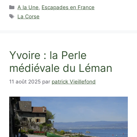
Catégories
A la Une
,
Escapades en France
Étiquettes
La Corse
Yvoire : la Perle
médiévale du Léman
11 août 2025
par
patrick Vieillefond