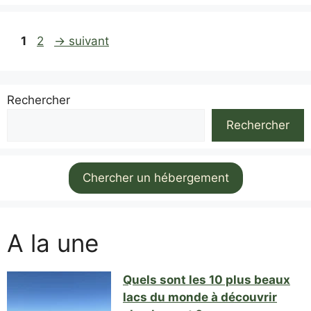
Page
Page
1
2
→
suivant
Rechercher
Rechercher
Chercher un hébergement
A la une
Quels sont les 10 plus beaux
lacs du monde à découvrir