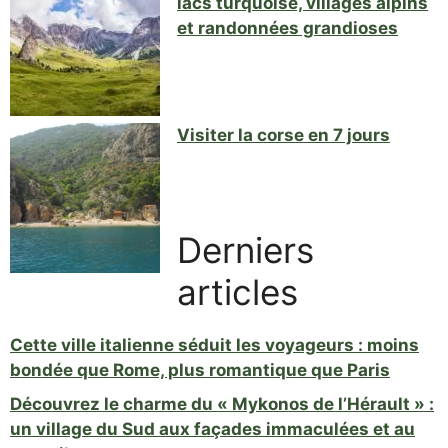
lacs turquoise, villages alpins
et randonnées grandioses
Visiter la corse en 7 jours
Derniers
articles
Cette ville italienne séduit les voyageurs : moins
bondée que Rome, plus romantique que Paris
Découvrez le charme du « Mykonos de l’Hérault » :
un village du Sud aux façades immaculées et au