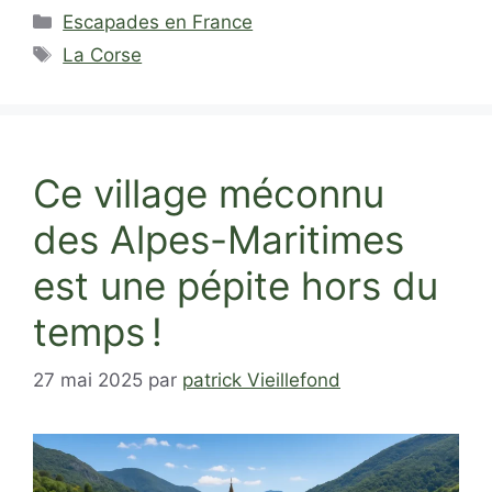
Catégories
Escapades en France
Étiquettes
La Corse
Ce village méconnu
des Alpes-Maritimes
est une pépite hors du
temps !
27 mai 2025
par
patrick Vieillefond