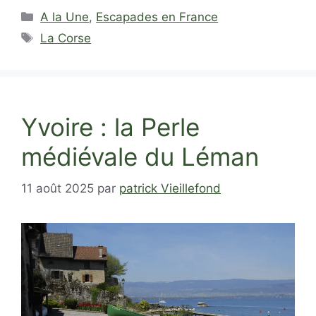
Catégories
A la Une
,
Escapades en France
Étiquettes
La Corse
Yvoire : la Perle
médiévale du Léman
11 août 2025
par
patrick Vieillefond