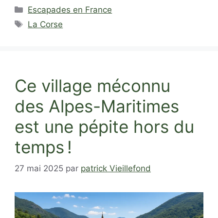
Catégories
Escapades en France
Étiquettes
La Corse
Ce village méconnu
des Alpes-Maritimes
est une pépite hors du
temps !
27 mai 2025
par
patrick Vieillefond