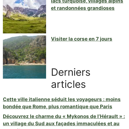
lacs turquoise, villages alpins
et randonnées grandioses
Visiter la corse en 7 jours
Derniers
articles
Cette ville italienne séduit les voyageurs : moins
bondée que Rome, plus romantique que Paris
Découvrez le charme du « Mykonos de l’Hérault » :
un village du Sud aux façades immaculées et au