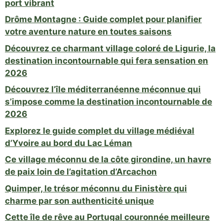
port vibrant
Drôme Montagne : Guide complet pour planifier
votre aventure nature en toutes saisons
Découvrez ce charmant village coloré de Ligurie, la
destination incontournable qui fera sensation en
2026
Découvrez l’île méditerranéenne méconnue qui
s’impose comme la destination incontournable de
2026
Explorez le guide complet du village médiéval
d’Yvoire au bord du Lac Léman
Ce village méconnu de la côte girondine, un havre
de paix loin de l’agitation d’Arcachon
Quimper, le trésor méconnu du Finistère qui
charme par son authenticité unique
Cette île de rêve au Portugal couronnée meilleure