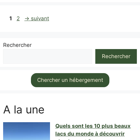
Page
Page
1
2
→
suivant
Rechercher
Rechercher
Chercher un hébergement
A la une
Quels sont les 10 plus beaux
lacs du monde à découvrir