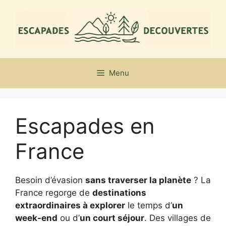
Aller
au
contenu
Menu
Escapades en
France
Besoin d’évasion
sans traverser la planète
? La
France regorge de
destinations
extraordinaires à explorer
le temps d’
un
week-end
ou d’
un court séjour
. Des villages de