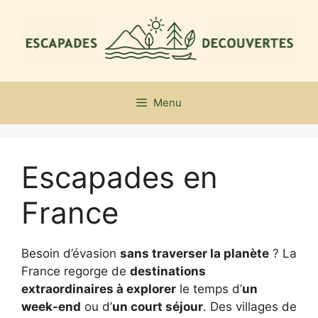
Aller
au
contenu
Menu
Escapades en
France
Besoin d’évasion
sans traverser la planète
? La
France regorge de
destinations
extraordinaires à explorer
le temps d’
un
week-end
ou d’
un court séjour
. Des villages de