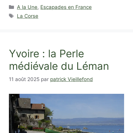
Catégories
A la Une
,
Escapades en France
Étiquettes
La Corse
Yvoire : la Perle
médiévale du Léman
11 août 2025
par
patrick Vieillefond