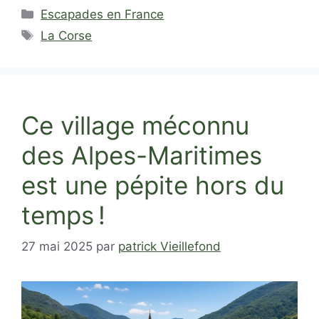
Catégories
Escapades en France
Étiquettes
La Corse
Ce village méconnu
des Alpes-Maritimes
est une pépite hors du
temps !
27 mai 2025
par
patrick Vieillefond