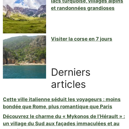
lacs turquoise, villages alpins
et randonnées grandioses
Visiter la corse en 7 jours
Derniers
articles
Cette ville italienne séduit les voyageurs : moins
bondée que Rome, plus romantique que Paris
Découvrez le charme du « Mykonos de l’Hérault » :
un village du Sud aux façades immaculées et au