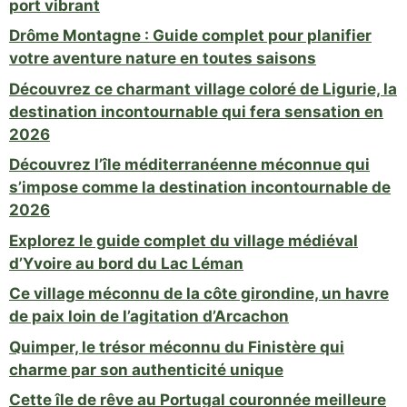
port vibrant
Drôme Montagne : Guide complet pour planifier
votre aventure nature en toutes saisons
Découvrez ce charmant village coloré de Ligurie, la
destination incontournable qui fera sensation en
2026
Découvrez l’île méditerranéenne méconnue qui
s’impose comme la destination incontournable de
2026
Explorez le guide complet du village médiéval
d’Yvoire au bord du Lac Léman
Ce village méconnu de la côte girondine, un havre
de paix loin de l’agitation d’Arcachon
Quimper, le trésor méconnu du Finistère qui
charme par son authenticité unique
Cette île de rêve au Portugal couronnée meilleure