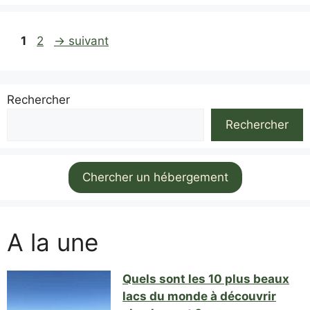
Page
Page
1
2
→
suivant
Rechercher
Rechercher
Chercher un hébergement
A la une
Quels sont les 10 plus beaux
lacs du monde à découvrir