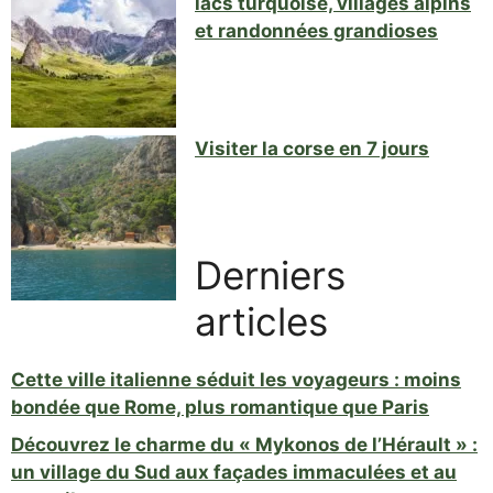
lacs turquoise, villages alpins
et randonnées grandioses
Visiter la corse en 7 jours
Derniers
articles
Cette ville italienne séduit les voyageurs : moins
bondée que Rome, plus romantique que Paris
Découvrez le charme du « Mykonos de l’Hérault » :
un village du Sud aux façades immaculées et au