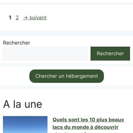
Page
Page
1
2
→
suivant
Rechercher
Rechercher
Chercher un hébergement
A la une
Quels sont les 10 plus beaux
lacs du monde à découvrir