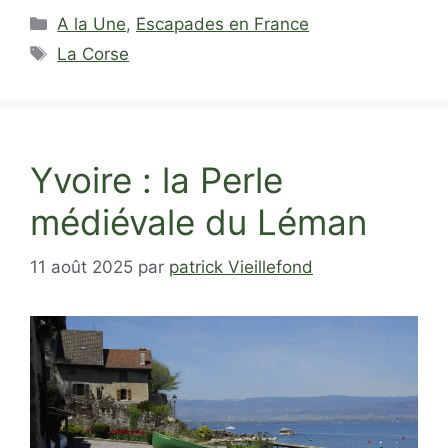
Catégories
A la Une
,
Escapades en France
Étiquettes
La Corse
Yvoire : la Perle
médiévale du Léman
11 août 2025
par
patrick Vieillefond