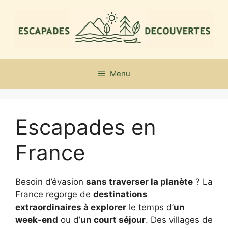
Aller
au
contenu
Menu
Escapades en
France
Besoin d’évasion
sans traverser la planète
? La
France regorge de
destinations
extraordinaires à explorer
le temps d’
un
week-end
ou d’
un court séjour
. Des villages de