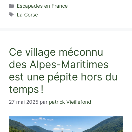
Catégories
Escapades en France
Étiquettes
La Corse
Ce village méconnu
des Alpes-Maritimes
est une pépite hors du
temps !
27 mai 2025
par
patrick Vieillefond