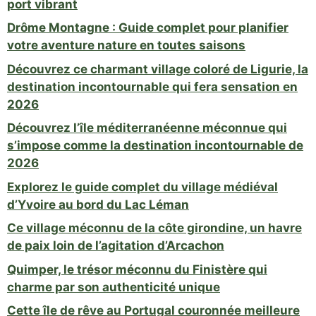
port vibrant
Drôme Montagne : Guide complet pour planifier
votre aventure nature en toutes saisons
Découvrez ce charmant village coloré de Ligurie, la
destination incontournable qui fera sensation en
2026
Découvrez l’île méditerranéenne méconnue qui
s’impose comme la destination incontournable de
2026
Explorez le guide complet du village médiéval
d’Yvoire au bord du Lac Léman
Ce village méconnu de la côte girondine, un havre
de paix loin de l’agitation d’Arcachon
Quimper, le trésor méconnu du Finistère qui
charme par son authenticité unique
Cette île de rêve au Portugal couronnée meilleure