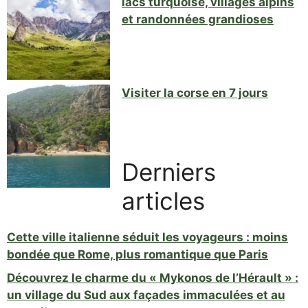
lacs turquoise, villages alpins
et randonnées grandioses
Visiter la corse en 7 jours
Derniers
articles
Cette ville italienne séduit les voyageurs : moins
bondée que Rome, plus romantique que Paris
Découvrez le charme du « Mykonos de l’Hérault » :
un village du Sud aux façades immaculées et au