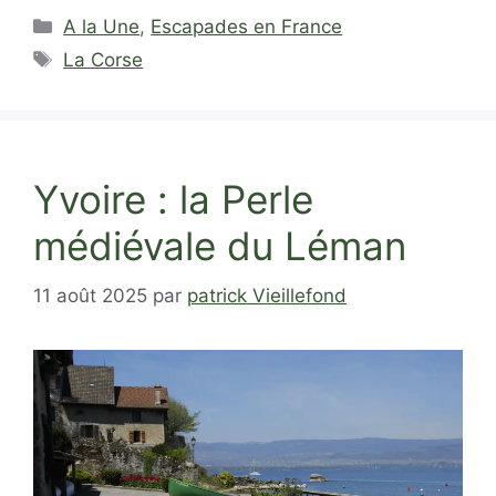
Catégories
A la Une
,
Escapades en France
Étiquettes
La Corse
Yvoire : la Perle
médiévale du Léman
11 août 2025
par
patrick Vieillefond