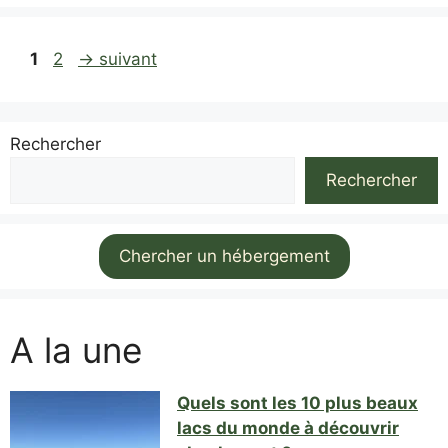
Page
Page
1
2
→
suivant
Rechercher
Rechercher
Chercher un hébergement
A la une
Quels sont les 10 plus beaux
lacs du monde à découvrir