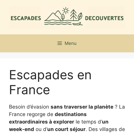
Aller
au
contenu
Menu
Escapades en
France
Besoin d’évasion
sans traverser la planète
? La
France regorge de
destinations
extraordinaires à explorer
le temps d’
un
week-end
ou d’
un court séjour
. Des villages de