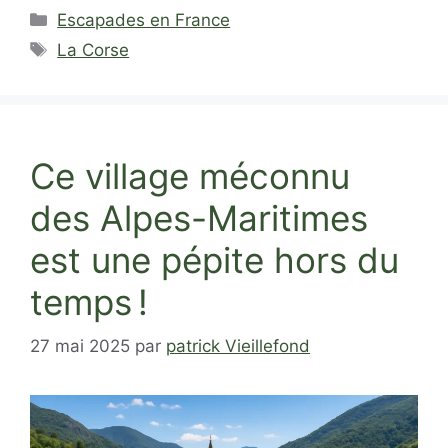
Catégories
Escapades en France
Étiquettes
La Corse
Ce village méconnu
des Alpes-Maritimes
est une pépite hors du
temps !
27 mai 2025
par
patrick Vieillefond