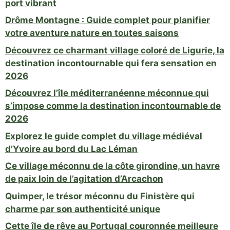
port vibrant
Drôme Montagne : Guide complet pour planifier
votre aventure nature en toutes saisons
Découvrez ce charmant village coloré de Ligurie, la
destination incontournable qui fera sensation en
2026
Découvrez l’île méditerranéenne méconnue qui
s’impose comme la destination incontournable de
2026
Explorez le guide complet du village médiéval
d’Yvoire au bord du Lac Léman
Ce village méconnu de la côte girondine, un havre
de paix loin de l’agitation d’Arcachon
Quimper, le trésor méconnu du Finistère qui
charme par son authenticité unique
Cette île de rêve au Portugal couronnée meilleure