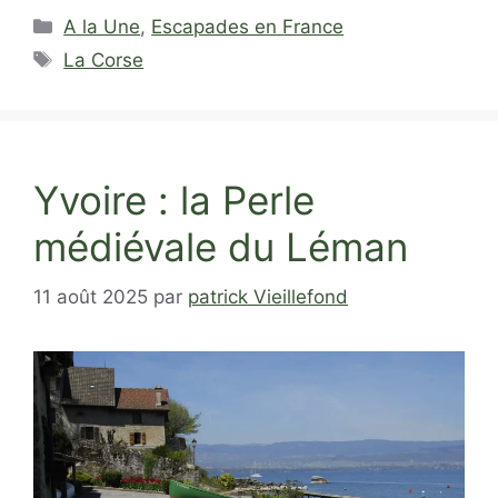
Catégories
A la Une
,
Escapades en France
Étiquettes
La Corse
Yvoire : la Perle
médiévale du Léman
11 août 2025
par
patrick Vieillefond