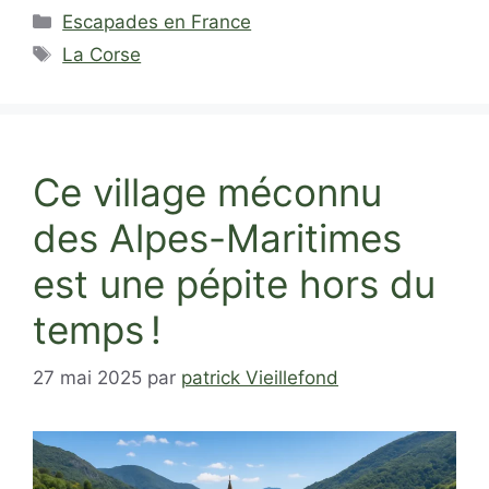
Catégories
Escapades en France
Étiquettes
La Corse
Ce village méconnu
des Alpes-Maritimes
est une pépite hors du
temps !
27 mai 2025
par
patrick Vieillefond