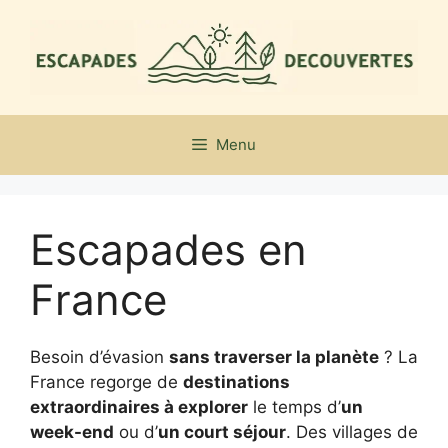
Aller
au
contenu
Menu
Escapades en
France
Besoin d’évasion
sans traverser la planète
? La
France regorge de
destinations
extraordinaires à explorer
le temps d’
un
week-end
ou d’
un court séjour
. Des villages de