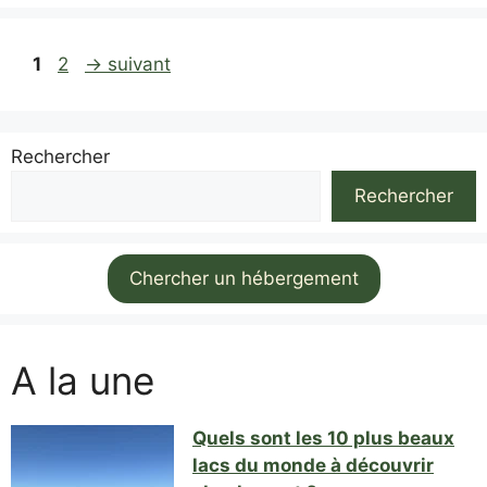
Page
Page
1
2
→
suivant
Rechercher
Rechercher
Chercher un hébergement
A la une
Quels sont les 10 plus beaux
lacs du monde à découvrir