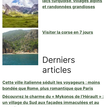
lacs turquoise, villages alpins
et randonnées grandioses
Visiter la corse en 7 jours
Derniers
articles
Cette ville italienne séduit les voyageurs : moins
bondée que Rome, plus romantique que Paris
Découvrez le charme du « Mykonos de l’Hérault » :
un village du Sud aux façades immaculées et au