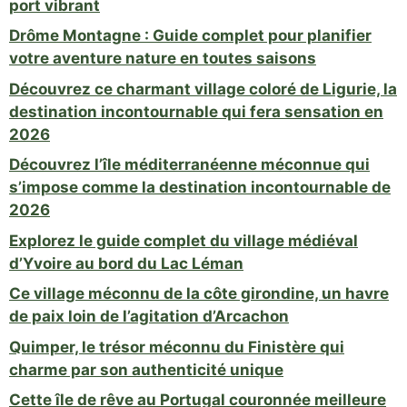
port vibrant
Drôme Montagne : Guide complet pour planifier
votre aventure nature en toutes saisons
Découvrez ce charmant village coloré de Ligurie, la
destination incontournable qui fera sensation en
2026
Découvrez l’île méditerranéenne méconnue qui
s’impose comme la destination incontournable de
2026
Explorez le guide complet du village médiéval
d’Yvoire au bord du Lac Léman
Ce village méconnu de la côte girondine, un havre
de paix loin de l’agitation d’Arcachon
Quimper, le trésor méconnu du Finistère qui
charme par son authenticité unique
Cette île de rêve au Portugal couronnée meilleure