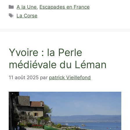
Catégories
A la Une
,
Escapades en France
Étiquettes
La Corse
Yvoire : la Perle
médiévale du Léman
11 août 2025
par
patrick Vieillefond