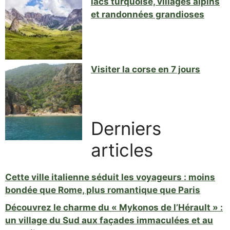
lacs turquoise, villages alpins
et randonnées grandioses
Visiter la corse en 7 jours
Derniers
articles
Cette ville italienne séduit les voyageurs : moins
bondée que Rome, plus romantique que Paris
Découvrez le charme du « Mykonos de l’Hérault » :
un village du Sud aux façades immaculées et au