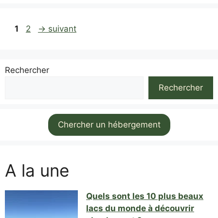
Page
Page
1
2
→
suivant
Rechercher
Rechercher
Chercher un hébergement
A la une
Quels sont les 10 plus beaux
lacs du monde à découvrir