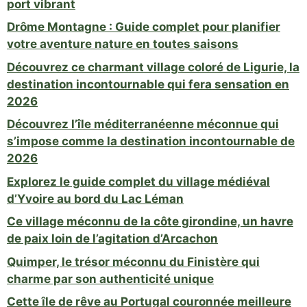
port vibrant
Drôme Montagne : Guide complet pour planifier
votre aventure nature en toutes saisons
Découvrez ce charmant village coloré de Ligurie, la
destination incontournable qui fera sensation en
2026
Découvrez l’île méditerranéenne méconnue qui
s’impose comme la destination incontournable de
2026
Explorez le guide complet du village médiéval
d’Yvoire au bord du Lac Léman
Ce village méconnu de la côte girondine, un havre
de paix loin de l’agitation d’Arcachon
Quimper, le trésor méconnu du Finistère qui
charme par son authenticité unique
Cette île de rêve au Portugal couronnée meilleure