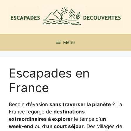
Aller
au
contenu
Menu
Escapades en
France
Besoin d’évasion
sans traverser la planète
? La
France regorge de
destinations
extraordinaires à explorer
le temps d’
un
week-end
ou d’
un court séjour
. Des villages de