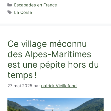
Catégories
Escapades en France
Étiquettes
La Corse
Ce village méconnu
des Alpes-Maritimes
est une pépite hors du
temps !
27 mai 2025
par
patrick Vieillefond