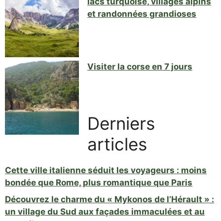
lacs turquoise, villages alpins
et randonnées grandioses
Visiter la corse en 7 jours
Derniers
articles
Cette ville italienne séduit les voyageurs : moins
bondée que Rome, plus romantique que Paris
Découvrez le charme du « Mykonos de l’Hérault » :
un village du Sud aux façades immaculées et au