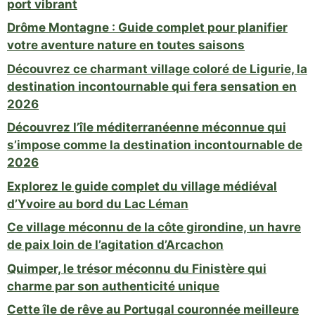
port vibrant
Drôme Montagne : Guide complet pour planifier
votre aventure nature en toutes saisons
Découvrez ce charmant village coloré de Ligurie, la
destination incontournable qui fera sensation en
2026
Découvrez l’île méditerranéenne méconnue qui
s’impose comme la destination incontournable de
2026
Explorez le guide complet du village médiéval
d’Yvoire au bord du Lac Léman
Ce village méconnu de la côte girondine, un havre
de paix loin de l’agitation d’Arcachon
Quimper, le trésor méconnu du Finistère qui
charme par son authenticité unique
Cette île de rêve au Portugal couronnée meilleure