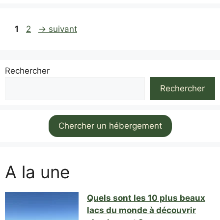
Page
Page
1
2
→
suivant
Rechercher
Rechercher
Chercher un hébergement
A la une
Quels sont les 10 plus beaux
lacs du monde à découvrir