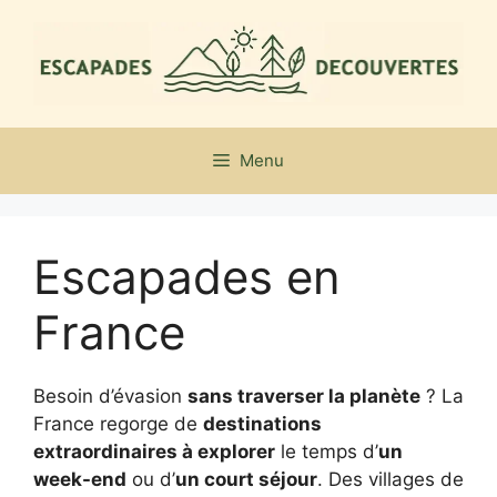
Aller
au
contenu
Menu
Escapades en
France
Besoin d’évasion
sans traverser la planète
? La
France regorge de
destinations
extraordinaires à explorer
le temps d’
un
week-end
ou d’
un court séjour
. Des villages de