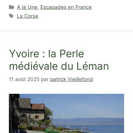
Catégories
A la Une
,
Escapades en France
Étiquettes
La Corse
Yvoire : la Perle
médiévale du Léman
11 août 2025
par
patrick Vieillefond