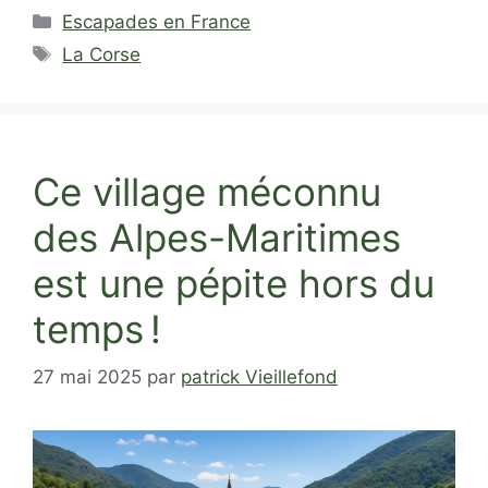
Catégories
Escapades en France
Étiquettes
La Corse
Ce village méconnu
des Alpes-Maritimes
est une pépite hors du
temps !
27 mai 2025
par
patrick Vieillefond