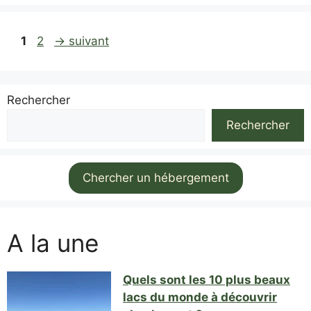
Page
Page
1
2
→
suivant
Rechercher
Rechercher
Chercher un hébergement
A la une
Quels sont les 10 plus beaux
lacs du monde à découvrir