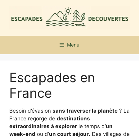
Aller
au
contenu
Menu
Escapades en
France
Besoin d’évasion
sans traverser la planète
? La
France regorge de
destinations
extraordinaires à explorer
le temps d’
un
week-end
ou d’
un court séjour
. Des villages de