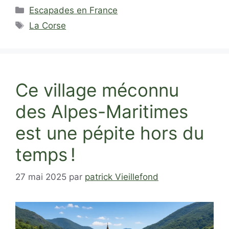
Catégories
Escapades en France
Étiquettes
La Corse
Ce village méconnu
des Alpes-Maritimes
est une pépite hors du
temps !
27 mai 2025
par
patrick Vieillefond