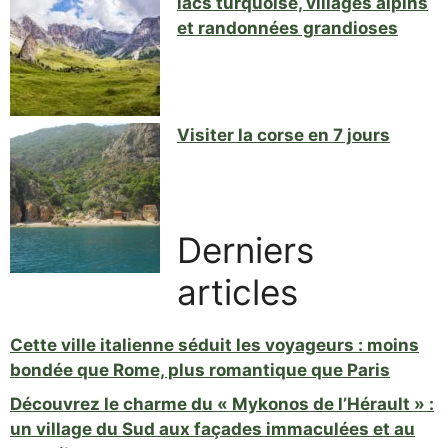
lacs turquoise, villages alpins
et randonnées grandioses
Visiter la corse en 7 jours
Derniers
articles
Cette ville italienne séduit les voyageurs : moins
bondée que Rome, plus romantique que Paris
Découvrez le charme du « Mykonos de l’Hérault » :
un village du Sud aux façades immaculées et au