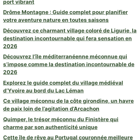
port vibrant
Drôme Montagne : Guide complet pour planifier
votre aventure nature en toutes saisons
Découvrez ce charmant village coloré de Ligurie, la
destination incontournable qui fera sensation en
2026
Découvrez l’île méditerranéenne méconnue qui
s’impose comme la destination incontournable de
2026
Explorez le guide complet du village médiéval
d’Yvoire au bord du Lac Léman
Ce village méconnu de la côte girondine, un havre
de paix loin de l’agitation d’Arcachon
Quimper, le trésor méconnu du Finistère qui
charme par son authenticité unique
Cette île de rêve au Portugal couronnée meilleure