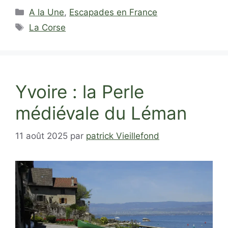
Catégories
A la Une
,
Escapades en France
Étiquettes
La Corse
Yvoire : la Perle
médiévale du Léman
11 août 2025
par
patrick Vieillefond