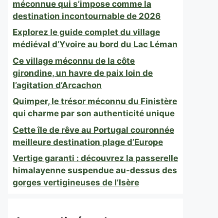
méconnue qui s’impose comme la
destination incontournable de 2026
Explorez le guide complet du village
médiéval d’Yvoire au bord du Lac Léman
Ce village méconnu de la côte
girondine, un havre de paix loin de
l’agitation d’Arcachon
Quimper, le trésor méconnu du Finistère
qui charme par son authenticité unique
Cette île de rêve au Portugal couronnée
meilleure destination plage d’Europe
Vertige garanti : découvrez la passerelle
himalayenne suspendue au-dessus des
gorges vertigineuses de l’Isère