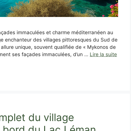
: façades immaculées et charme méditerranéen au
e enchanteur des villages pittoresques du Sud de
n allure unique, souvent qualifiée de « Mykonos de
ement ses façades immaculées, d’un …
Lire la suite
mplet du village
u bord du Lac Léman