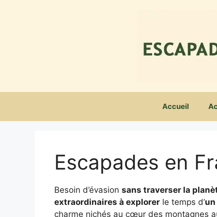
Aller
au
contenu
Accueil
Ac
Escapades en F
Besoin d’évasion
sans traverser la planè
extraordinaires à explorer
le temps d’
un
charme nichés au cœur des montagnes aux