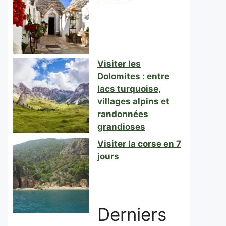
Visiter les
Dolomites : entre
lacs turquoise,
villages alpins et
randonnées
grandioses
Visiter la corse en 7
jours
Derniers