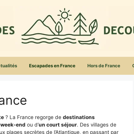
tualités
Escapades en France
Hors de France
rance
te
? La France regorge de
destinations
 week-end
ou d’
un court séjour
. Des villages de
 plages secrètes de l’Atlantique, en passant par