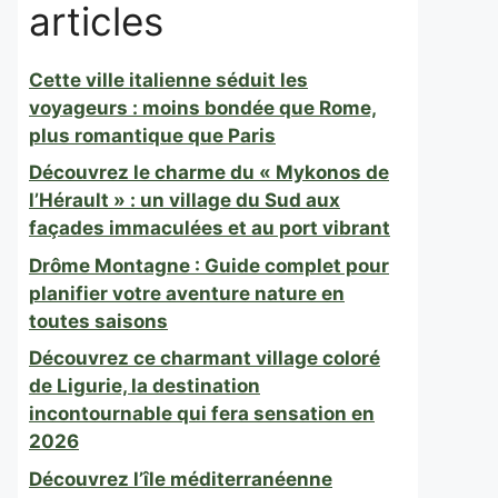
articles
Cette ville italienne séduit les
voyageurs : moins bondée que Rome,
plus romantique que Paris
Découvrez le charme du « Mykonos de
l’Hérault » : un village du Sud aux
façades immaculées et au port vibrant
Drôme Montagne : Guide complet pour
planifier votre aventure nature en
toutes saisons
Découvrez ce charmant village coloré
de Ligurie, la destination
incontournable qui fera sensation en
2026
Découvrez l’île méditerranéenne