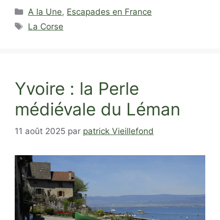
Catégories
A la Une
,
Escapades en France
Étiquettes
La Corse
Yvoire : la Perle
médiévale du Léman
11 août 2025
par
patrick Vieillefond