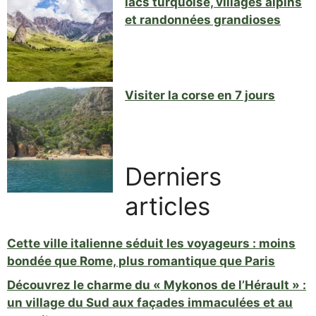
lacs turquoise, villages alpins
et randonnées grandioses
Visiter la corse en 7 jours
Derniers
articles
Cette ville italienne séduit les voyageurs : moins
bondée que Rome, plus romantique que Paris
Découvrez le charme du « Mykonos de l’Hérault » :
un village du Sud aux façades immaculées et au