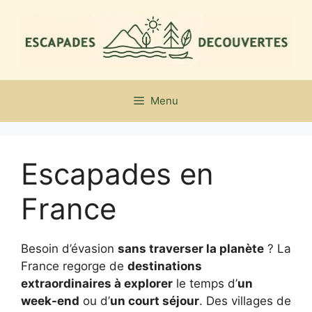
Aller
au
contenu
Menu
Escapades en
France
Besoin d’évasion
sans traverser la planète
? La
France regorge de
destinations
extraordinaires à explorer
le temps d’
un
week-end
ou d’
un court séjour
. Des villages de