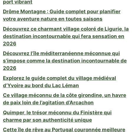
port vibrant
Drôme Montagne : Guide complet pour planifier
votre aventure nature en toutes saisons
Découvrez ce charmant village coloré de Ligurie, la
destination incontournable qui fera sensation en
2026
Découvrez l’île méditerranéenne méconnue qui
s’impose comme la destination incontournable de
2026
Explorez le guide complet du village médiéval
d’Yvoire au bord du Lac Léman
Ce village méconnu de la côte girondine, un havre
de paix loin de l’agitation d’Arcachon
Quimper, le trésor méconnu du Finistère qui
charme par son authenticité unique
Cette île de rêve au Portugal couronnée meilleure