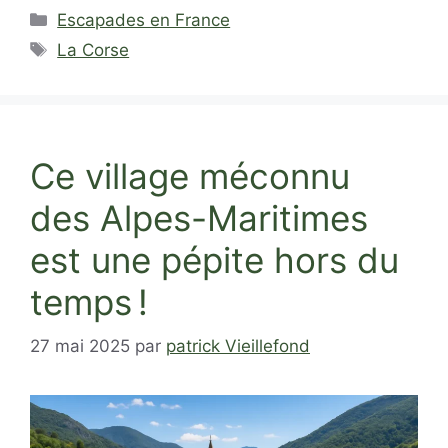
Catégories
Escapades en France
Étiquettes
La Corse
Ce village méconnu
des Alpes-Maritimes
est une pépite hors du
temps !
27 mai 2025
par
patrick Vieillefond