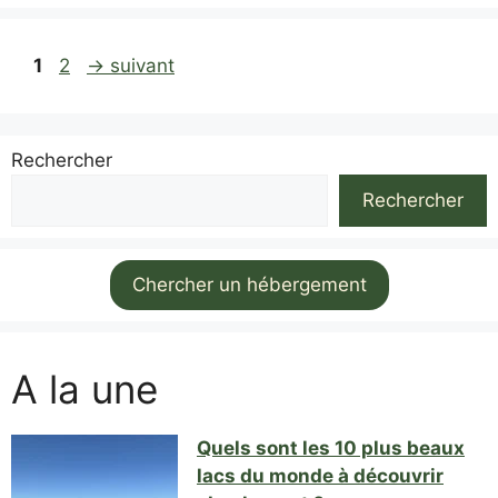
Page
Page
1
2
→
suivant
Rechercher
Rechercher
Chercher un hébergement
A la une
Quels sont les 10 plus beaux
lacs du monde à découvrir