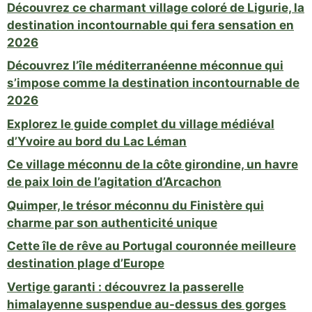
Découvrez ce charmant village coloré de Ligurie, la
destination incontournable qui fera sensation en
2026
Découvrez l’île méditerranéenne méconnue qui
s’impose comme la destination incontournable de
2026
Explorez le guide complet du village médiéval
d’Yvoire au bord du Lac Léman
Ce village méconnu de la côte girondine, un havre
de paix loin de l’agitation d’Arcachon
Quimper, le trésor méconnu du Finistère qui
charme par son authenticité unique
Cette île de rêve au Portugal couronnée meilleure
destination plage d’Europe
Vertige garanti : découvrez la passerelle
himalayenne suspendue au-dessus des gorges