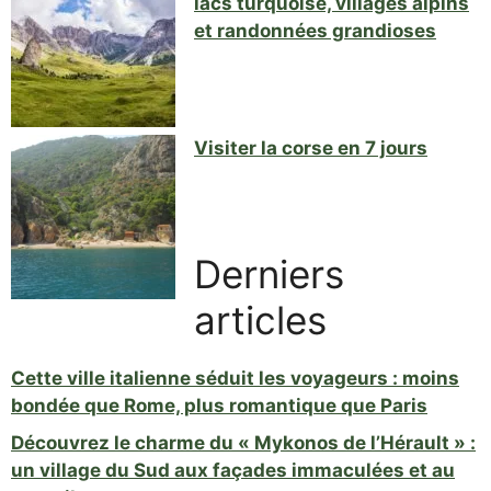
lacs turquoise, villages alpins
et randonnées grandioses
Visiter la corse en 7 jours
Derniers
articles
Cette ville italienne séduit les voyageurs : moins
bondée que Rome, plus romantique que Paris
Découvrez le charme du « Mykonos de l’Hérault » :
un village du Sud aux façades immaculées et au