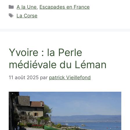
Catégories
A la Une
,
Escapades en France
Étiquettes
La Corse
Yvoire : la Perle
médiévale du Léman
11 août 2025
par
patrick Vieillefond