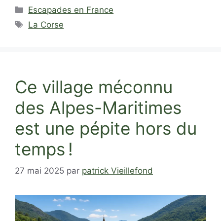
Catégories
Escapades en France
Étiquettes
La Corse
Ce village méconnu
des Alpes-Maritimes
est une pépite hors du
temps !
27 mai 2025
par
patrick Vieillefond