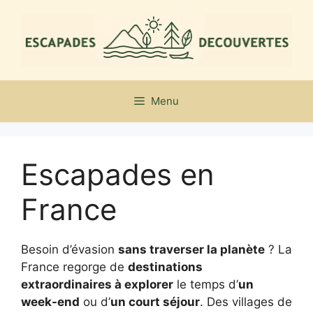
Aller
au
contenu
Menu
Escapades en
France
Besoin d’évasion
sans traverser la planète
? La
France regorge de
destinations
extraordinaires à explorer
le temps d’
un
week-end
ou d’
un court séjour
. Des villages de