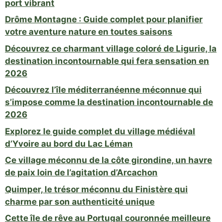
port vibrant
Drôme Montagne : Guide complet pour planifier
votre aventure nature en toutes saisons
Découvrez ce charmant village coloré de Ligurie, la
destination incontournable qui fera sensation en
2026
Découvrez l’île méditerranéenne méconnue qui
s’impose comme la destination incontournable de
2026
Explorez le guide complet du village médiéval
d’Yvoire au bord du Lac Léman
Ce village méconnu de la côte girondine, un havre
de paix loin de l’agitation d’Arcachon
Quimper, le trésor méconnu du Finistère qui
charme par son authenticité unique
Cette île de rêve au Portugal couronnée meilleure