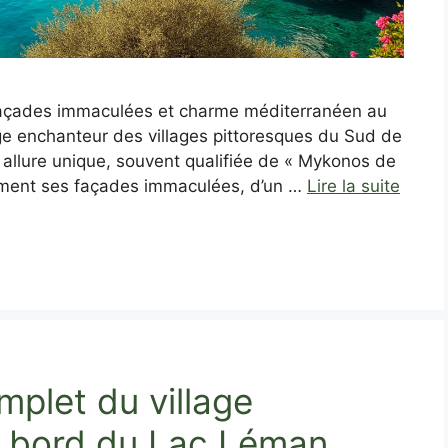
: façades immaculées et charme méditerranéen au
e enchanteur des villages pittoresques du Sud de
n allure unique, souvent qualifiée de « Mykonos de
ement ses façades immaculées, d’un …
Lire la suite
mplet du village
u bord du Lac Léman