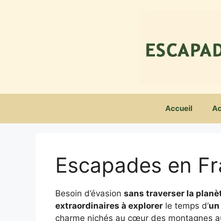
Aller
au
contenu
Accueil
Ac
Escapades en F
Besoin d’évasion
sans traverser la planè
extraordinaires à explorer
le temps d’
un
charme nichés au cœur des montagnes aux