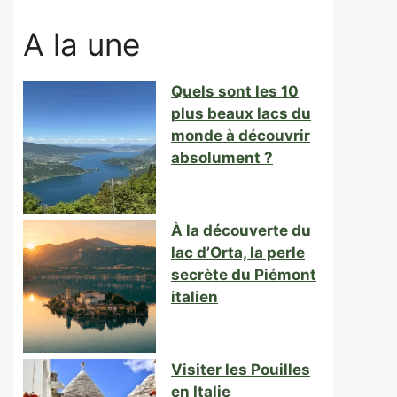
A la une
Quels sont les 10
plus beaux lacs du
monde à découvrir
absolument ?
À la découverte du
lac d’Orta, la perle
secrète du Piémont
italien
Visiter les Pouilles
en Italie