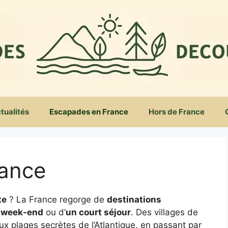
tualités
Escapades en France
Hors de France
rance
te
? La France regorge de
destinations
 week-end
ou d’
un court séjour
. Des villages de
 plages secrètes de l’Atlantique, en passant par