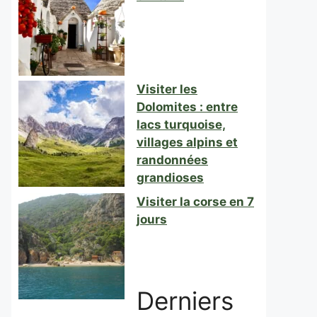
Visiter les
Dolomites : entre
lacs turquoise,
villages alpins et
randonnées
grandioses
Visiter la corse en 7
jours
Derniers