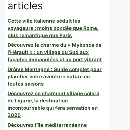
articles
Cette ville italienne séduit les
voyageurs : moins bondée que Rome,
plus romantique que Paris
Découvrez le charme du « Mykonos de
l’Hérault » : un village du Sud aux
façades immaculées et au port vibrant
Drôme Montagne : Guide complet pour
planifier votre aventure nature en
toutes saisons
Découvrez ce charmant village coloré
de Ligurie, la destination
incontournable qui fera sensation en
2026
Découvrez l’île méditerranéenne