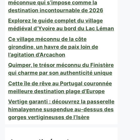
méconnue qui s’impose comme la
destination incontournable de 2026
Explorez le guide complet du village
médiéval d’Yvoire au bord du Lac Léman
Ce village méconnu de la côte
girondine, un havre de paix loin de
l’agitation d’Arcachon
Quimper, le trésor méconnu du Finistère
qui charme par son authenticité unique
Cette île de rêve au Portugal couronnée
meilleure destination plage d’Europe
Vertige garanti : découvrez la passerelle
himalayenne suspendue au-dessus des
gorges vertigineuses de l’Isère