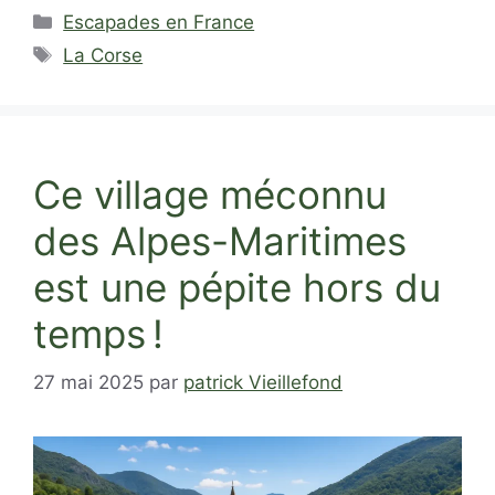
Catégories
Escapades en France
Étiquettes
La Corse
Ce village méconnu
des Alpes-Maritimes
est une pépite hors du
temps !
27 mai 2025
par
patrick Vieillefond