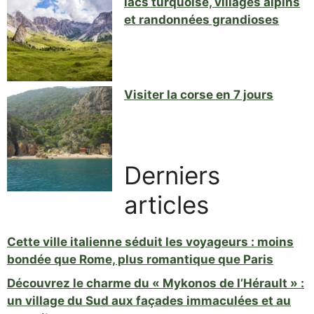
lacs turquoise, villages alpins
et randonnées grandioses
Visiter la corse en 7 jours
Derniers
articles
Cette ville italienne séduit les voyageurs : moins
bondée que Rome, plus romantique que Paris
Découvrez le charme du « Mykonos de l’Hérault » :
un village du Sud aux façades immaculées et au