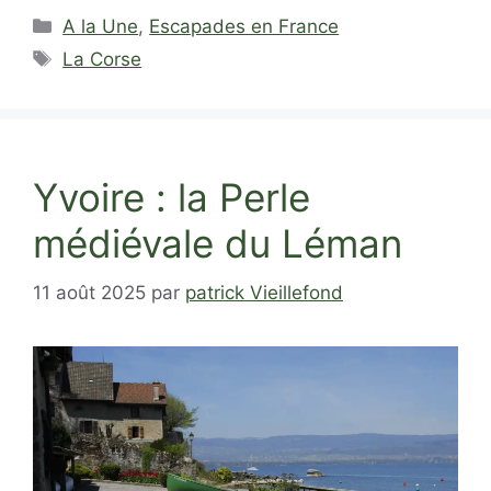
Catégories
A la Une
,
Escapades en France
Étiquettes
La Corse
Yvoire : la Perle
médiévale du Léman
11 août 2025
par
patrick Vieillefond