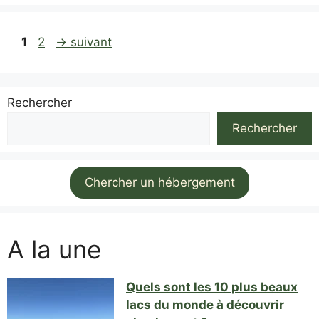
Page
Page
1
2
→
suivant
Rechercher
Rechercher
Chercher un hébergement
A la une
Quels sont les 10 plus beaux
lacs du monde à découvrir