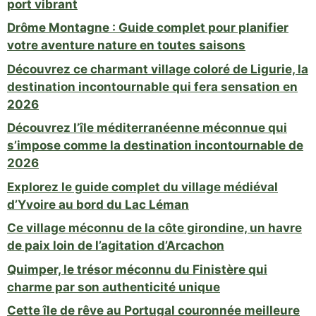
port vibrant
Drôme Montagne : Guide complet pour planifier
votre aventure nature en toutes saisons
Découvrez ce charmant village coloré de Ligurie, la
destination incontournable qui fera sensation en
2026
Découvrez l’île méditerranéenne méconnue qui
s’impose comme la destination incontournable de
2026
Explorez le guide complet du village médiéval
d’Yvoire au bord du Lac Léman
Ce village méconnu de la côte girondine, un havre
de paix loin de l’agitation d’Arcachon
Quimper, le trésor méconnu du Finistère qui
charme par son authenticité unique
Cette île de rêve au Portugal couronnée meilleure