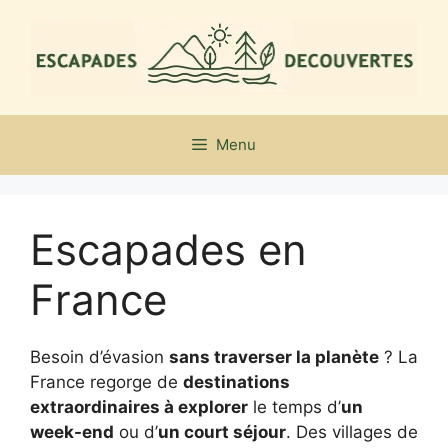
Aller
au
contenu
Menu
Escapades en
France
Besoin d’évasion
sans traverser la planète
? La
France regorge de
destinations
extraordinaires à explorer
le temps d’
un
week-end
ou d’
un court séjour
. Des villages de