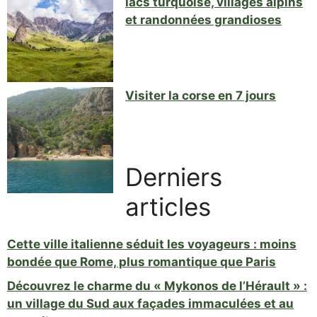
lacs turquoise, villages alpins
et randonnées grandioses
Visiter la corse en 7 jours
Derniers
articles
Cette ville italienne séduit les voyageurs : moins
bondée que Rome, plus romantique que Paris
Découvrez le charme du « Mykonos de l’Hérault » :
un village du Sud aux façades immaculées et au