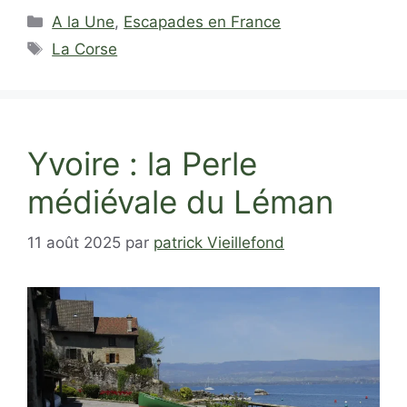
Catégories
A la Une
,
Escapades en France
Étiquettes
La Corse
Yvoire : la Perle
médiévale du Léman
11 août 2025
par
patrick Vieillefond