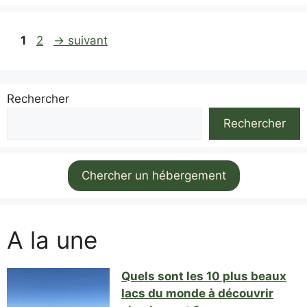
Page
Page
1
2
→
suivant
Rechercher
Rechercher
Chercher un hébergement
A la une
Quels sont les 10 plus beaux
lacs du monde à découvrir