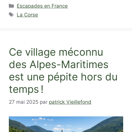
Catégories
Escapades en France
Étiquettes
La Corse
Ce village méconnu
des Alpes-Maritimes
est une pépite hors du
temps !
27 mai 2025
par
patrick Vieillefond