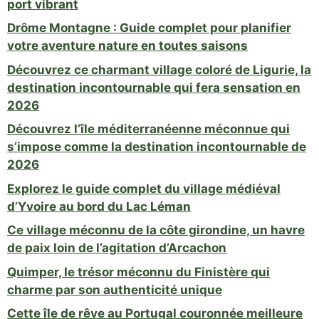
port vibrant
Drôme Montagne : Guide complet pour planifier
votre aventure nature en toutes saisons
Découvrez ce charmant village coloré de Ligurie, la
destination incontournable qui fera sensation en
2026
Découvrez l’île méditerranéenne méconnue qui
s’impose comme la destination incontournable de
2026
Explorez le guide complet du village médiéval
d’Yvoire au bord du Lac Léman
Ce village méconnu de la côte girondine, un havre
de paix loin de l’agitation d’Arcachon
Quimper, le trésor méconnu du Finistère qui
charme par son authenticité unique
Cette île de rêve au Portugal couronnée meilleure