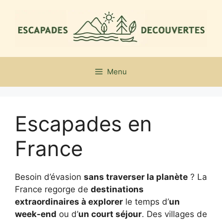
Aller
au
contenu
Menu
Escapades en
France
Besoin d’évasion
sans traverser la planète
? La
France regorge de
destinations
extraordinaires à explorer
le temps d’
un
week-end
ou d’
un court séjour
. Des villages de