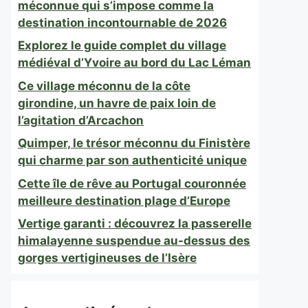
méconnue qui s’impose comme la
destination incontournable de 2026
Explorez le guide complet du village
médiéval d’Yvoire au bord du Lac Léman
Ce village méconnu de la côte
girondine, un havre de paix loin de
l’agitation d’Arcachon
Quimper, le trésor méconnu du Finistère
qui charme par son authenticité unique
Cette île de rêve au Portugal couronnée
meilleure destination plage d’Europe
Vertige garanti : découvrez la passerelle
himalayenne suspendue au-dessus des
gorges vertigineuses de l’Isère