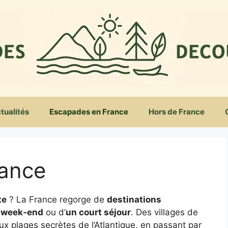
tualités
Escapades en France
Hors de France
rance
te
? La France regorge de
destinations
 week-end
ou d’
un court séjour
. Des villages de
 plages secrètes de l’Atlantique, en passant par