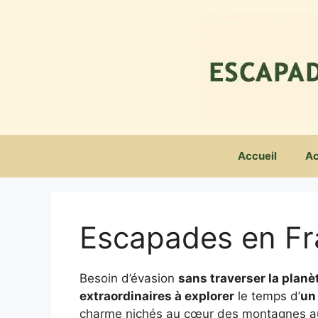
Aller
au
contenu
Accueil
Ac
Escapades en F
Besoin d’évasion
sans traverser la planè
extraordinaires à explorer
le temps d’
un
charme nichés au cœur des montagnes aux