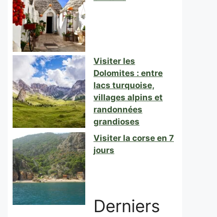
Visiter les
Dolomites : entre
lacs turquoise,
villages alpins et
randonnées
grandioses
Visiter la corse en 7
jours
Derniers