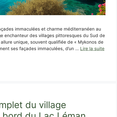
: façades immaculées et charme méditerranéen au
e enchanteur des villages pittoresques du Sud de
n allure unique, souvent qualifiée de « Mykonos de
ement ses façades immaculées, d’un …
Lire la suite
mplet du village
u bord du Lac Léman