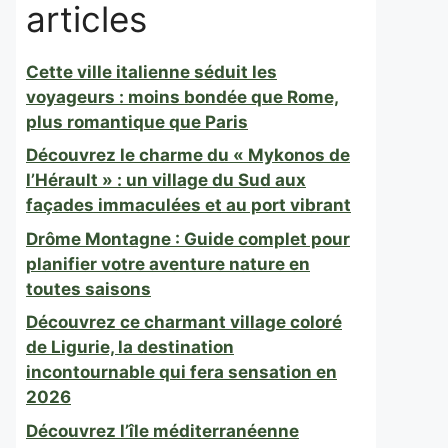
articles
Cette ville italienne séduit les
voyageurs : moins bondée que Rome,
plus romantique que Paris
Découvrez le charme du « Mykonos de
l’Hérault » : un village du Sud aux
façades immaculées et au port vibrant
Drôme Montagne : Guide complet pour
planifier votre aventure nature en
toutes saisons
Découvrez ce charmant village coloré
de Ligurie, la destination
incontournable qui fera sensation en
2026
Découvrez l’île méditerranéenne