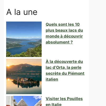
A la une
Quels sont les 10
plus beaux lacs du
monde à découvrir
absolument ?
À la découverte du
lac d’Orta, la perle
secrète du Piémont
italien
Visiter les Pouilles
en Italie