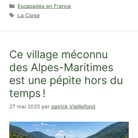
Catégories
Escapades en France
Étiquettes
La Corse
Ce village méconnu
des Alpes-Maritimes
est une pépite hors du
temps !
27 mai 2025
par
patrick Vieillefond