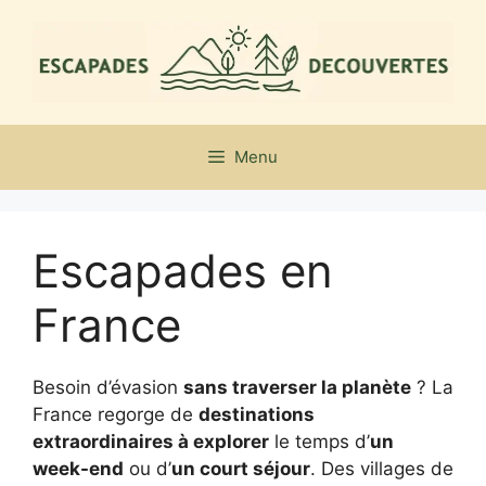
Aller
au
contenu
Menu
Escapades en
France
Besoin d’évasion
sans traverser la planète
? La
France regorge de
destinations
extraordinaires à explorer
le temps d’
un
week-end
ou d’
un court séjour
. Des villages de