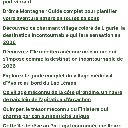
port vibrant
Drôme Montagne : Guide complet pour planifier
votre aventure nature en toutes saisons
Découvrez ce charmant village coloré de Ligurie, la
destination incontournable qui fera sensation en
2026
Découvrez l’île méditerranéenne méconnue qui
s’impose comme la destination incontournable de
2026
Explorez le guide complet du village médiéval
d’Yvoire au bord du Lac Léman
Ce village méconnu de la côte girondine, un havre
de paix loin de l’agitation d’Arcachon
Quimper, le trésor méconnu du Finistère qui
charme par son authenticité unique
Cette île de rêve au Portugal couronnée meilleure