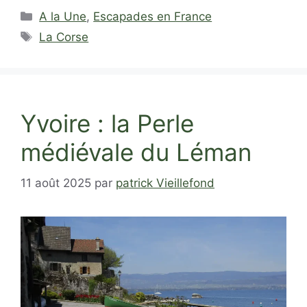
Catégories
A la Une
,
Escapades en France
Étiquettes
La Corse
Yvoire : la Perle
médiévale du Léman
11 août 2025
par
patrick Vieillefond