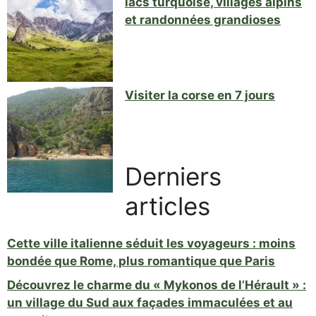
lacs turquoise, villages alpins
et randonnées grandioses
Visiter la corse en 7 jours
Derniers
articles
Cette ville italienne séduit les voyageurs : moins
bondée que Rome, plus romantique que Paris
Découvrez le charme du « Mykonos de l’Hérault » :
un village du Sud aux façades immaculées et au