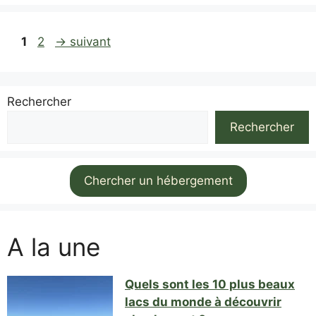
Page
Page
1
2
→
suivant
Rechercher
Rechercher
Chercher un hébergement
A la une
Quels sont les 10 plus beaux
lacs du monde à découvrir