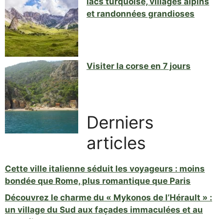
lacs turquoise, villages alpins
et randonnées grandioses
Visiter la corse en 7 jours
Derniers
articles
Cette ville italienne séduit les voyageurs : moins
bondée que Rome, plus romantique que Paris
Découvrez le charme du « Mykonos de l’Hérault » :
un village du Sud aux façades immaculées et au