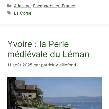
Catégories
A la Une
,
Escapades en France
Étiquettes
La Corse
Yvoire : la Perle
médiévale du Léman
11 août 2025
par
patrick Vieillefond