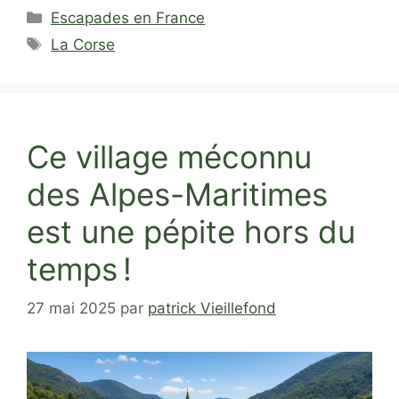
Catégories
Escapades en France
Étiquettes
La Corse
Ce village méconnu
des Alpes-Maritimes
est une pépite hors du
temps !
27 mai 2025
par
patrick Vieillefond