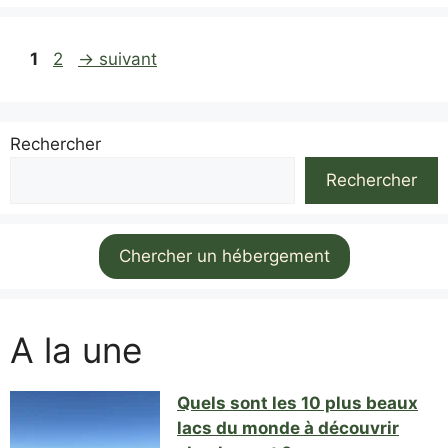
Page
Page
1
2
→
suivant
Rechercher
Rechercher
Chercher un hébergement
A la une
Quels sont les 10 plus beaux
lacs du monde à découvrir