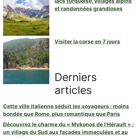
lacs turquoise, villages alpins
et randonnées grandioses
Visiter la corse en 7 jours
Derniers
articles
Cette ville italienne séduit les voyageurs : moins
bondée que Rome, plus romantique que Paris
Découvrez le charme du « Mykonos de l’Hérault » :
un village du Sud aux façades immaculées et au