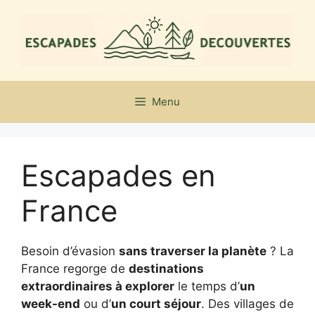
Aller
au
contenu
Menu
Escapades en
France
Besoin d’évasion
sans traverser la planète
? La
France regorge de
destinations
extraordinaires à explorer
le temps d’
un
week-end
ou d’
un court séjour
. Des villages de