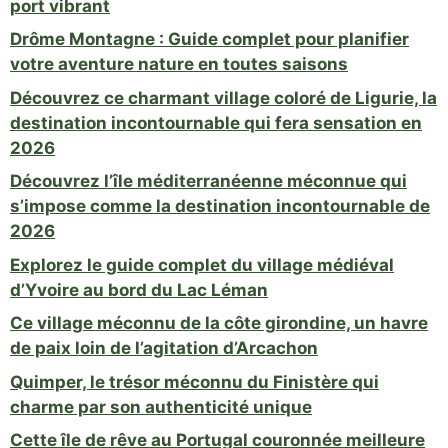
port vibrant
Drôme Montagne : Guide complet pour planifier
votre aventure nature en toutes saisons
Découvrez ce charmant village coloré de Ligurie, la
destination incontournable qui fera sensation en
2026
Découvrez l’île méditerranéenne méconnue qui
s’impose comme la destination incontournable de
2026
Explorez le guide complet du village médiéval
d’Yvoire au bord du Lac Léman
Ce village méconnu de la côte girondine, un havre
de paix loin de l’agitation d’Arcachon
Quimper, le trésor méconnu du Finistère qui
charme par son authenticité unique
Cette île de rêve au Portugal couronnée meilleure