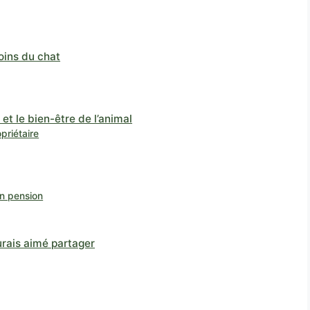
oins du chat
t le bien-être de l’animal
priétaire
en pension
aurais aimé partager