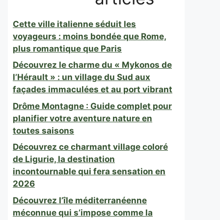
Cette ville italienne séduit les
voyageurs : moins bondée que Rome,
plus romantique que Paris
Découvrez le charme du « Mykonos de
l’Hérault » : un village du Sud aux
façades immaculées et au port vibrant
Drôme Montagne : Guide complet pour
planifier votre aventure nature en
toutes saisons
Découvrez ce charmant village coloré
de Ligurie, la destination
incontournable qui fera sensation en
2026
Découvrez l’île méditerranéenne
méconnue qui s’impose comme la