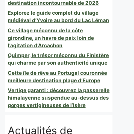
destination incontournable de 2026
Explorez le guide complet du village
médiéval d’Yvoire au bord du Lac Léman
Ce village méconnu de la côte
girondine, un havre de paix loin de
l’agitation d’Arcachon
Quimper, le trésor méconnu du Finistère
qui charme par son authenticité unique
Cette île de rêve au Portugal couronnée
meilleure destination plage d’Europe
Vertige garanti : découvrez la passerelle
himalayenne suspendue au-dessus des
gorges vertigineuses de l’Isère
Actualités de