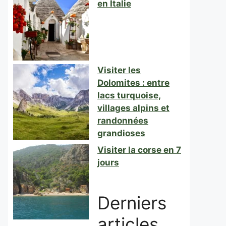
en Italie
Visiter les
Dolomites : entre
lacs turquoise,
villages alpins et
randonnées
grandioses
Visiter la corse en 7
jours
Derniers
articles