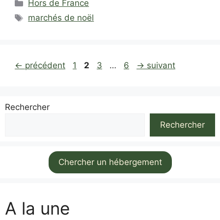
Catégories
Hors de France
Étiquettes
marchés de noël
Page
Page
Page
Page
←
précédent
1
2
3
…
6
→
suivant
Rechercher
Rechercher
Chercher un hébergement
A la une