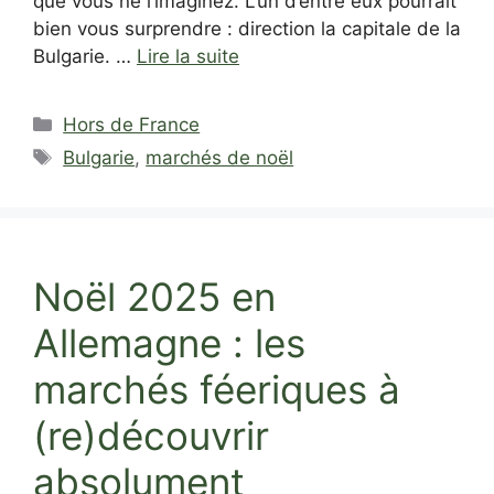
que vous ne l’imaginez. L’un d’entre eux pourrait
bien vous surprendre : direction la capitale de la
Bulgarie. …
Lire la suite
Catégories
Hors de France
Étiquettes
Bulgarie
,
marchés de noël
Noël 2025 en
Allemagne : les
marchés féeriques à
(re)découvrir
absolument