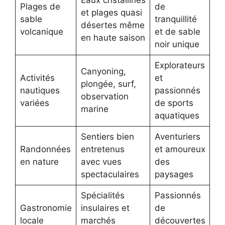
Eaux cristallines
Plages de
de
et plages quasi
sable
tranquillité
désertes même
volcanique
et de sable
en haute saison
noir unique
Explorateurs
Canyoning,
Activités
et
plongée, surf,
nautiques
passionnés
observation
variées
de sports
marine
aquatiques
Sentiers bien
Aventuriers
Randonnées
entretenus
et amoureux
en nature
avec vues
des
spectaculaires
paysages
Spécialités
Passionnés
Gastronomie
insulaires et
de
locale
marchés
découvertes