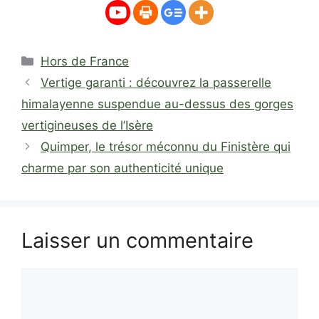
Catégories
Hors de France
Vertige garanti : découvrez la passerelle
himalayenne suspendue au-dessus des gorges
vertigineuses de l’Isère
Quimper, le trésor méconnu du Finistère qui
charme par son authenticité unique
Laisser un commentaire
Commentaire