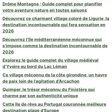
Drôme Montagne : Guide complet pour planifier
votre aventure nature en toutes saisons
Découvrez ce charmant village coloré de Ligurie, la
destination incontournable qui fera sensation en
2026
Découvrez l’île méditerranéenne méconnue qui
s’impose comme la destination incontournable de
2026
Explorez le guide complet du village médiéval
d’Yvoire au bord du Lac Léman
Ce village méconnu de la côte girondine, un havre
de paix loin de l’agitation d’Arcachon
Quimper, le trésor méconnu du Finistère qui
charme par son authenticité unique
Cette île de rêve au Portugal couronnée meilleure
destination plage d’Europe