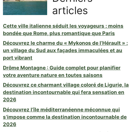
articles
Cette ville italienne séduit les voyageurs : moins
bondée que Rome, plus romantique que Paris
Découvrez le charme du « Mykonos de l’Hérault » :
un village du Sud aux façades immaculées et au
port vibrant
Drôme Montagne : Guide complet pour planifier
votre aventure nature en toutes saisons
Découvrez ce charmant village coloré de Ligurie, la
destination incontournable qui fera sensation en
2026
Découvrez l’île méditerranéenne méconnue qui
s’impose comme la destination incontournable de
2026