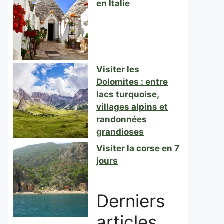
en Italie
Visiter les
Dolomites : entre
lacs turquoise,
villages alpins et
randonnées
grandioses
Visiter la corse en 7
jours
Derniers
articles