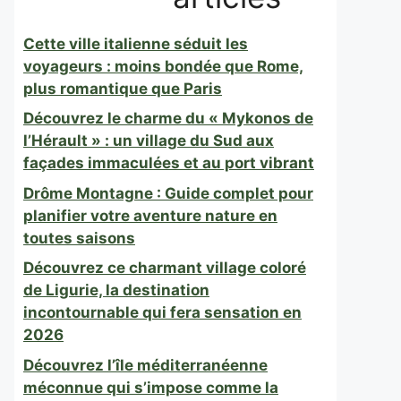
Cette ville italienne séduit les
voyageurs : moins bondée que Rome,
plus romantique que Paris
Découvrez le charme du « Mykonos de
l’Hérault » : un village du Sud aux
façades immaculées et au port vibrant
Drôme Montagne : Guide complet pour
planifier votre aventure nature en
toutes saisons
Découvrez ce charmant village coloré
de Ligurie, la destination
incontournable qui fera sensation en
2026
Découvrez l’île méditerranéenne
méconnue qui s’impose comme la