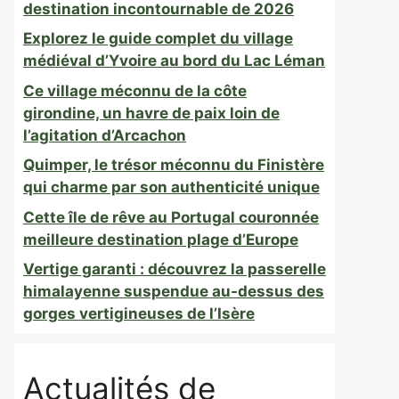
destination incontournable de 2026
Explorez le guide complet du village
médiéval d’Yvoire au bord du Lac Léman
Ce village méconnu de la côte
girondine, un havre de paix loin de
l’agitation d’Arcachon
Quimper, le trésor méconnu du Finistère
qui charme par son authenticité unique
Cette île de rêve au Portugal couronnée
meilleure destination plage d’Europe
Vertige garanti : découvrez la passerelle
himalayenne suspendue au-dessus des
gorges vertigineuses de l’Isère
Actualités de