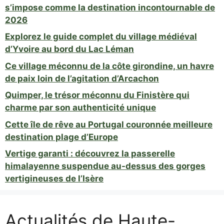
s’impose comme la destination incontournable de
2026
Explorez le guide complet du village médiéval
d’Yvoire au bord du Lac Léman
Ce village méconnu de la côte girondine, un havre
de paix loin de l’agitation d’Arcachon
Quimper, le trésor méconnu du Finistère qui
charme par son authenticité unique
Cette île de rêve au Portugal couronnée meilleure
destination plage d’Europe
Vertige garanti : découvrez la passerelle
himalayenne suspendue au-dessus des gorges
vertigineuses de l’Isère
Actualités de Haute-