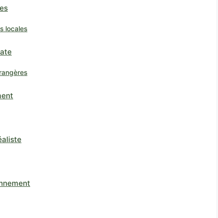
ves
s locales
uate
rangères
ment
éaliste
ronnement