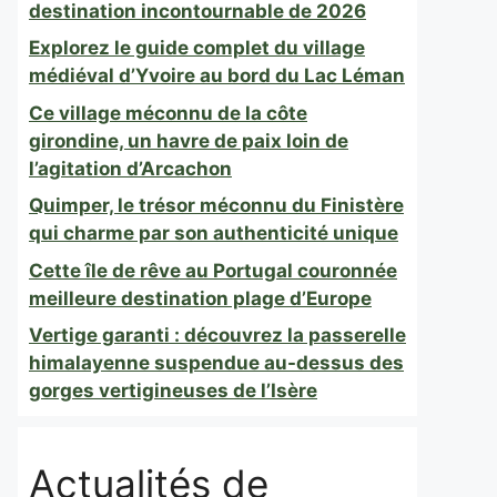
destination incontournable de 2026
Explorez le guide complet du village
médiéval d’Yvoire au bord du Lac Léman
Ce village méconnu de la côte
girondine, un havre de paix loin de
l’agitation d’Arcachon
Quimper, le trésor méconnu du Finistère
qui charme par son authenticité unique
Cette île de rêve au Portugal couronnée
meilleure destination plage d’Europe
Vertige garanti : découvrez la passerelle
himalayenne suspendue au-dessus des
gorges vertigineuses de l’Isère
Actualités de