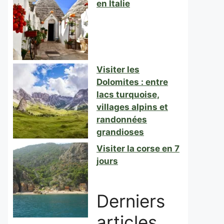
en Italie
Visiter les
Dolomites : entre
lacs turquoise,
villages alpins et
randonnées
grandioses
Visiter la corse en 7
jours
Derniers
articles