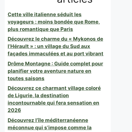
Cette ville italienne séduit les
voyageurs : moins bondée que Rome,
plus romantique que Paris
Découvrez le charme du « Mykonos de
l’Hérault » : un village du Sud aux
façades immaculées et au port vibrant
Drôme Montagne : Guide complet pour
planifier votre aventure nature en
toutes saisons
Découvrez ce charmant village coloré
de Ligurie, la destination
incontournable qui fera sensation en
2026
Découvrez l’île méditerranéenne
méconnue qui s’impose comme la