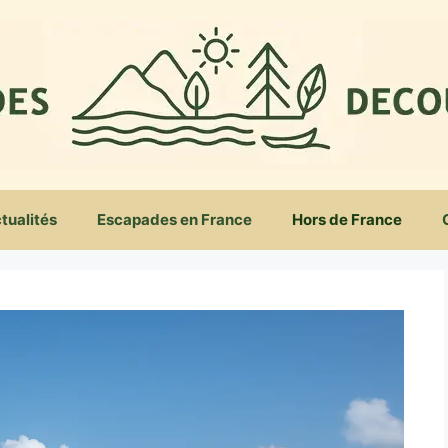
tualités
Escapades en France
Hors de France