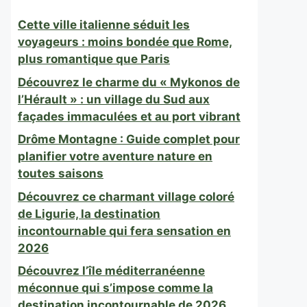
Cette ville italienne séduit les
voyageurs : moins bondée que Rome,
plus romantique que Paris
Découvrez le charme du « Mykonos de
l’Hérault » : un village du Sud aux
façades immaculées et au port vibrant
Drôme Montagne : Guide complet pour
planifier votre aventure nature en
toutes saisons
Découvrez ce charmant village coloré
de Ligurie, la destination
incontournable qui fera sensation en
2026
Découvrez l’île méditerranéenne
méconnue qui s’impose comme la
destination incontournable de 2026