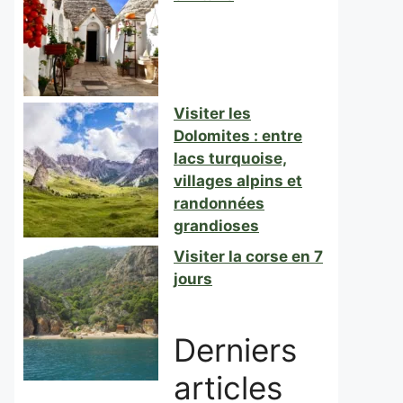
Visiter les
Dolomites : entre
lacs turquoise,
villages alpins et
randonnées
grandioses
Visiter la corse en 7
jours
Derniers
articles