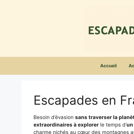
Aller
au
contenu
Accueil
Ac
Escapades en F
Besoin d’évasion
sans traverser la planè
extraordinaires à explorer
le temps d’
un
charme nichés au cœur des montagnes aux