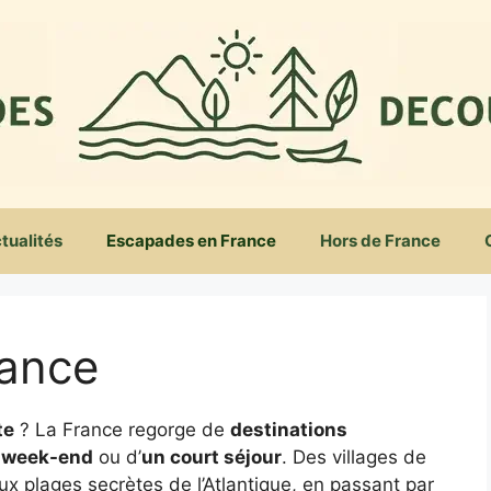
tualités
Escapades en France
Hors de France
rance
te
? La France regorge de
destinations
 week-end
ou d’
un court séjour
. Des villages de
 plages secrètes de l’Atlantique, en passant par