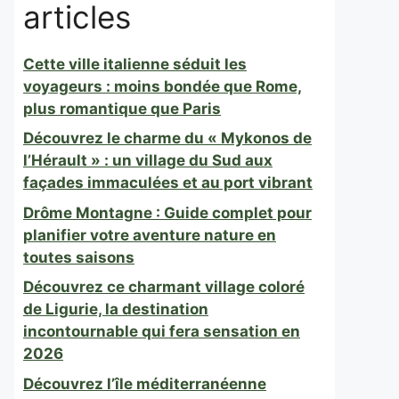
articles
Cette ville italienne séduit les
voyageurs : moins bondée que Rome,
plus romantique que Paris
Découvrez le charme du « Mykonos de
l’Hérault » : un village du Sud aux
façades immaculées et au port vibrant
Drôme Montagne : Guide complet pour
planifier votre aventure nature en
toutes saisons
Découvrez ce charmant village coloré
de Ligurie, la destination
incontournable qui fera sensation en
2026
Découvrez l’île méditerranéenne