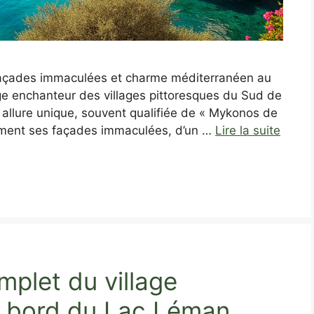
: façades immaculées et charme méditerranéen au
e enchanteur des villages pittoresques du Sud de
n allure unique, souvent qualifiée de « Mykonos de
ement ses façades immaculées, d’un …
Lire la suite
mplet du village
u bord du Lac Léman