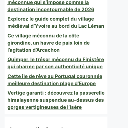
méconnue qui s’impose comme la
destination incontournable de 2026
Explorez le guide complet du village
médiéval d’Yvoire au bord du Lac Léman
Ce village méconnu de la côte
girondine, un havre de paix loin de
l’agitation d’Arcachon
Quimper, le trésor méconnu du Finistère
qui charme par son authenticité unique
Cette île de rêve au Portugal couronnée
meilleure destination plage d’Europe
Vertige garanti : découvrez la passerelle
himalayenne suspendue au-dessus des
gorges vertigineuses de l’Isère