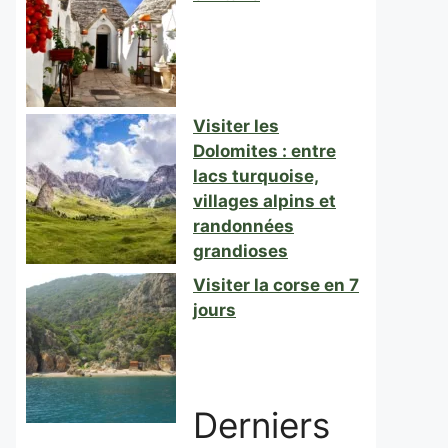
Visiter les
Dolomites : entre
lacs turquoise,
villages alpins et
randonnées
grandioses
Visiter la corse en 7
jours
Derniers