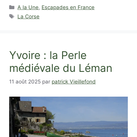
Catégories
A la Une
,
Escapades en France
Étiquettes
La Corse
Yvoire : la Perle
médiévale du Léman
11 août 2025
par
patrick Vieillefond