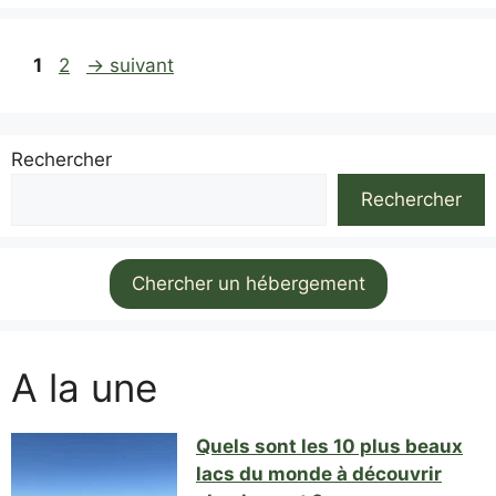
Page
Page
1
2
→
suivant
Rechercher
Rechercher
Chercher un hébergement
A la une
Quels sont les 10 plus beaux
lacs du monde à découvrir