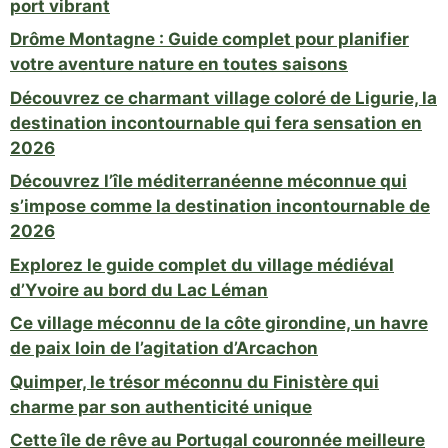
port vibrant
Drôme Montagne : Guide complet pour planifier
votre aventure nature en toutes saisons
Découvrez ce charmant village coloré de Ligurie, la
destination incontournable qui fera sensation en
2026
Découvrez l’île méditerranéenne méconnue qui
s’impose comme la destination incontournable de
2026
Explorez le guide complet du village médiéval
d’Yvoire au bord du Lac Léman
Ce village méconnu de la côte girondine, un havre
de paix loin de l’agitation d’Arcachon
Quimper, le trésor méconnu du Finistère qui
charme par son authenticité unique
Cette île de rêve au Portugal couronnée meilleure