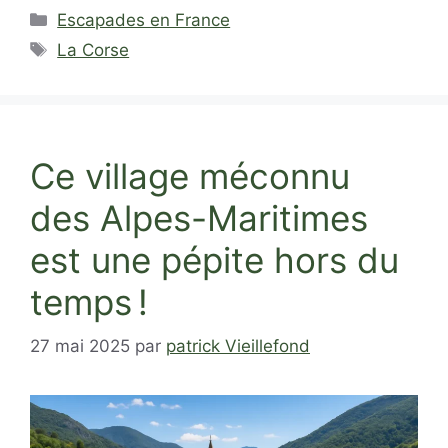
Catégories
Escapades en France
Étiquettes
La Corse
Ce village méconnu
des Alpes-Maritimes
est une pépite hors du
temps !
27 mai 2025
par
patrick Vieillefond