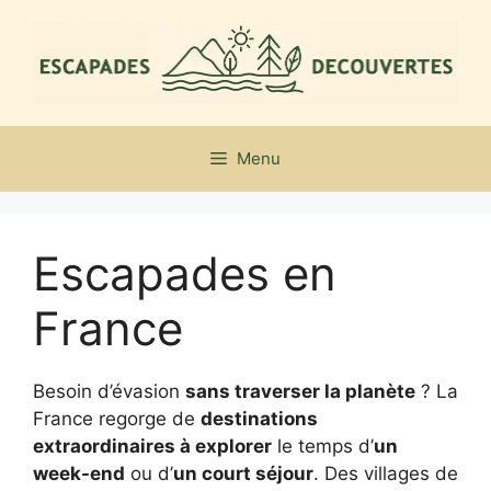
Aller
au
contenu
Menu
Escapades en
France
Besoin d’évasion
sans traverser la planète
? La
France regorge de
destinations
extraordinaires à explorer
le temps d’
un
week-end
ou d’
un court séjour
. Des villages de