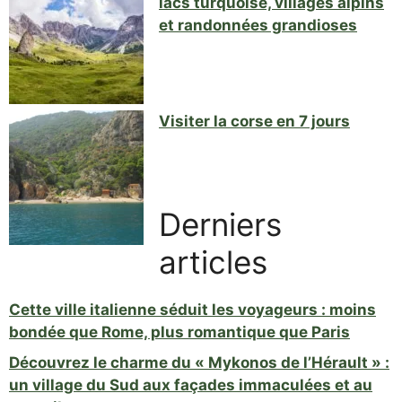
lacs turquoise, villages alpins
et randonnées grandioses
Visiter la corse en 7 jours
Derniers
articles
Cette ville italienne séduit les voyageurs : moins
bondée que Rome, plus romantique que Paris
Découvrez le charme du « Mykonos de l’Hérault » :
un village du Sud aux façades immaculées et au