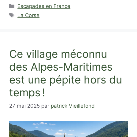
Catégories
Escapades en France
Étiquettes
La Corse
Ce village méconnu
des Alpes-Maritimes
est une pépite hors du
temps !
27 mai 2025
par
patrick Vieillefond