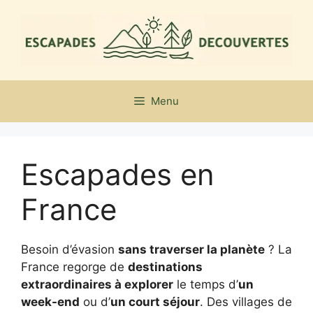
Aller
au
contenu
Menu
Escapades en
France
Besoin d’évasion
sans traverser la planète
? La
France regorge de
destinations
extraordinaires à explorer
le temps d’
un
week-end
ou d’
un court séjour
. Des villages de