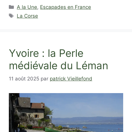
Catégories
A la Une
,
Escapades en France
Étiquettes
La Corse
Yvoire : la Perle
médiévale du Léman
11 août 2025
par
patrick Vieillefond