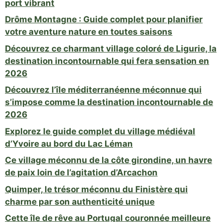
port vibrant
Drôme Montagne : Guide complet pour planifier
votre aventure nature en toutes saisons
Découvrez ce charmant village coloré de Ligurie, la
destination incontournable qui fera sensation en
2026
Découvrez l’île méditerranéenne méconnue qui
s’impose comme la destination incontournable de
2026
Explorez le guide complet du village médiéval
d’Yvoire au bord du Lac Léman
Ce village méconnu de la côte girondine, un havre
de paix loin de l’agitation d’Arcachon
Quimper, le trésor méconnu du Finistère qui
charme par son authenticité unique
Cette île de rêve au Portugal couronnée meilleure