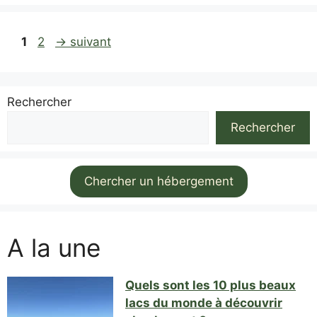
Page
Page
1
2
→
suivant
Rechercher
Rechercher
Chercher un hébergement
A la une
Quels sont les 10 plus beaux
lacs du monde à découvrir