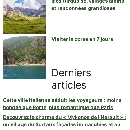
lacs turquoise, villages alpins
et randonnées grandioses
Visiter la corse en 7 jours
Derniers
articles
Cette ville italienne séduit les voyageurs : moins
bondée que Rome, plus romantique que Paris
Découvrez le charme du « Mykonos de l’Hérault » :
un village du Sud aux façades immaculées et au