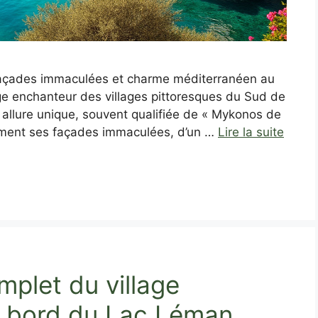
: façades immaculées et charme méditerranéen au
e enchanteur des villages pittoresques du Sud de
n allure unique, souvent qualifiée de « Mykonos de
ement ses façades immaculées, d’un …
Lire la suite
mplet du village
u bord du Lac Léman