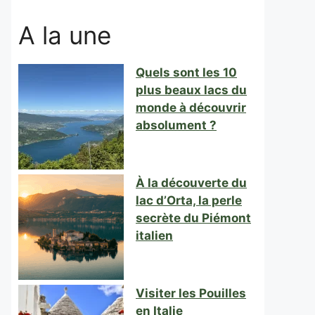
A la une
Quels sont les 10
plus beaux lacs du
monde à découvrir
absolument ?
À la découverte du
lac d’Orta, la perle
secrète du Piémont
italien
Visiter les Pouilles
en Italie