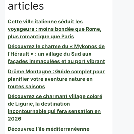
articles
Cette ville italienne séduit les
voyageurs : moins bondée que Rome,
plus romantique que Paris
Découvrez le charme du « Mykonos de
l’Hérault » : un village du Sud aux
façades immaculées et au port vibrant
Drôme Montagne : Guide complet pour
planifier votre aventure nature en
toutes saisons
Découvrez ce charmant village coloré
de Ligurie, la destination
incontournable qui fera sensation en
2026
Découvrez l’île méditerranéenne