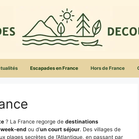
tualités
Escapades en France
Hors de France
rance
te
? La France regorge de
destinations
 week-end
ou d’
un court séjour
. Des villages de
 plages secrètes de l’Atlantique, en passant par