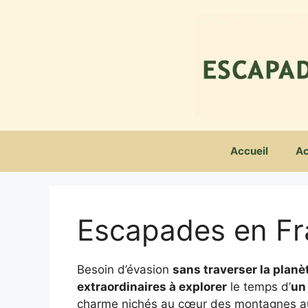
Aller
au
contenu
Accueil
Ac
Escapades en F
Besoin d’évasion
sans traverser la planè
extraordinaires à explorer
le temps d’
un
charme nichés au cœur des montagnes aux