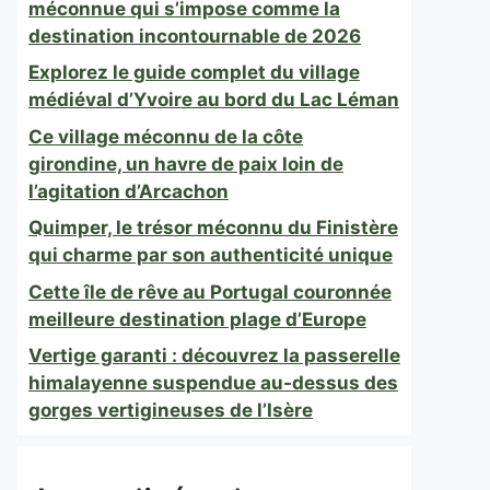
méconnue qui s’impose comme la
destination incontournable de 2026
Explorez le guide complet du village
médiéval d’Yvoire au bord du Lac Léman
Ce village méconnu de la côte
girondine, un havre de paix loin de
l’agitation d’Arcachon
Quimper, le trésor méconnu du Finistère
qui charme par son authenticité unique
Cette île de rêve au Portugal couronnée
meilleure destination plage d’Europe
Vertige garanti : découvrez la passerelle
himalayenne suspendue au-dessus des
gorges vertigineuses de l’Isère