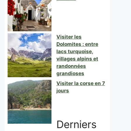
Visiter les
Dolomites : entre
lacs turquoise,
villages alpins et
randonnées
grandioses
Visiter la corse en 7
jours
Derniers