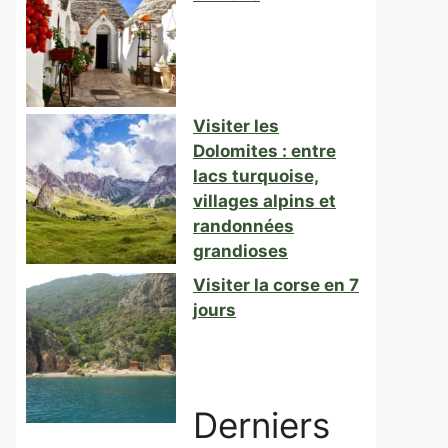
Visiter les
Dolomites : entre
lacs turquoise,
villages alpins et
randonnées
grandioses
Visiter la corse en 7
jours
Derniers