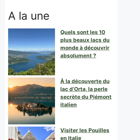
A la une
Quels sont les 10
plus beaux lacs du
monde à découvrir
absolument ?
À la découverte du
lac d’Orta, la perle
secrète du Piémont
italien
Visiter les Pouilles
en Italie