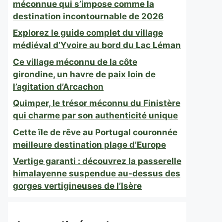
méconnue qui s’impose comme la
destination incontournable de 2026
Explorez le guide complet du village
médiéval d’Yvoire au bord du Lac Léman
Ce village méconnu de la côte
girondine, un havre de paix loin de
l’agitation d’Arcachon
Quimper, le trésor méconnu du Finistère
qui charme par son authenticité unique
Cette île de rêve au Portugal couronnée
meilleure destination plage d’Europe
Vertige garanti : découvrez la passerelle
himalayenne suspendue au-dessus des
gorges vertigineuses de l’Isère