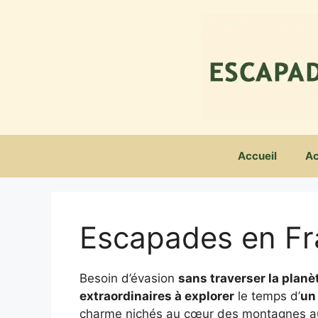
Aller
au
contenu
Accueil
Ac
Escapades en F
Besoin d’évasion
sans traverser la planè
extraordinaires à explorer
le temps d’
un
charme nichés au cœur des montagnes aux