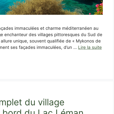
: façades immaculées et charme méditerranéen au
e enchanteur des villages pittoresques du Sud de
n allure unique, souvent qualifiée de « Mykonos de
ement ses façades immaculées, d’un …
Lire la suite
mplet du village
u bord du Lac Léman