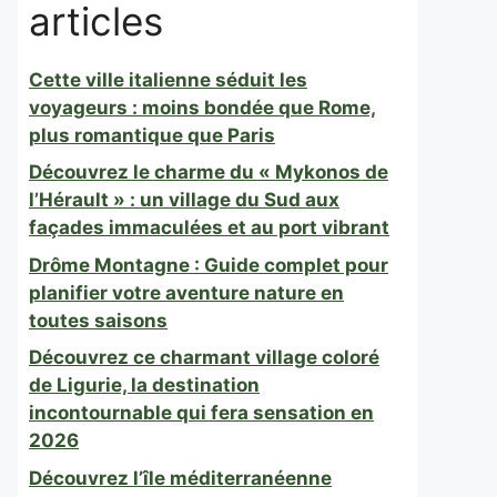
articles
Cette ville italienne séduit les
voyageurs : moins bondée que Rome,
plus romantique que Paris
Découvrez le charme du « Mykonos de
l’Hérault » : un village du Sud aux
façades immaculées et au port vibrant
Drôme Montagne : Guide complet pour
planifier votre aventure nature en
toutes saisons
Découvrez ce charmant village coloré
de Ligurie, la destination
incontournable qui fera sensation en
2026
Découvrez l’île méditerranéenne