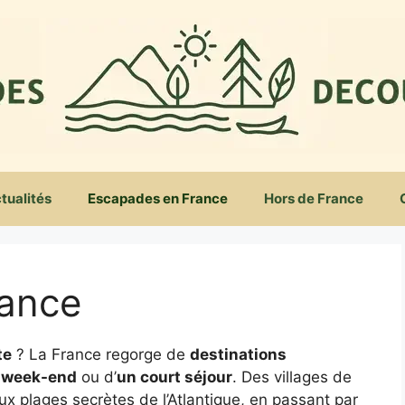
tualités
Escapades en France
Hors de France
rance
te
? La France regorge de
destinations
 week-end
ou d’
un court séjour
. Des villages de
 plages secrètes de l’Atlantique, en passant par