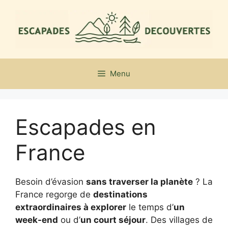
Aller
au
contenu
Menu
Escapades en
France
Besoin d’évasion
sans traverser la planète
? La
France regorge de
destinations
extraordinaires à explorer
le temps d’
un
week-end
ou d’
un court séjour
. Des villages de