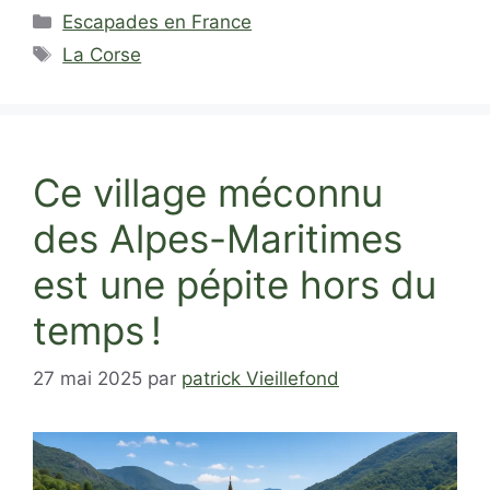
Catégories
Escapades en France
Étiquettes
La Corse
Ce village méconnu
des Alpes-Maritimes
est une pépite hors du
temps !
27 mai 2025
par
patrick Vieillefond