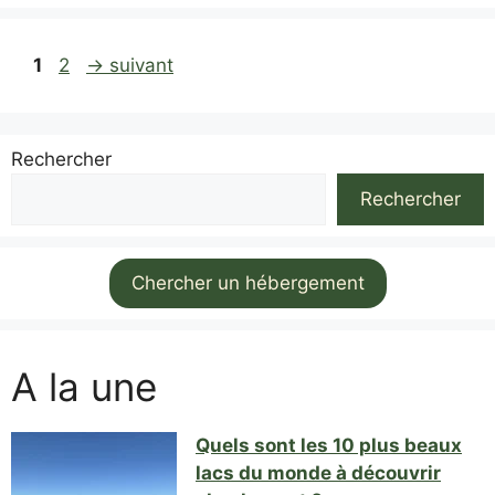
Page
Page
1
2
→
suivant
Rechercher
Rechercher
Chercher un hébergement
A la une
Quels sont les 10 plus beaux
lacs du monde à découvrir