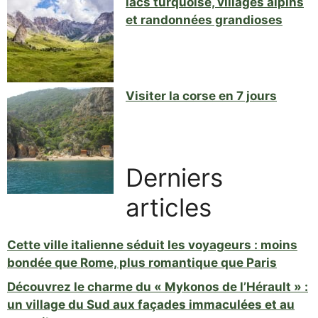
lacs turquoise, villages alpins
et randonnées grandioses
Visiter la corse en 7 jours
Derniers
articles
Cette ville italienne séduit les voyageurs : moins
bondée que Rome, plus romantique que Paris
Découvrez le charme du « Mykonos de l’Hérault » :
un village du Sud aux façades immaculées et au