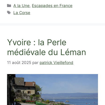
Catégories
A la Une
,
Escapades en France
Étiquettes
La Corse
Yvoire : la Perle
médiévale du Léman
11 août 2025
par
patrick Vieillefond