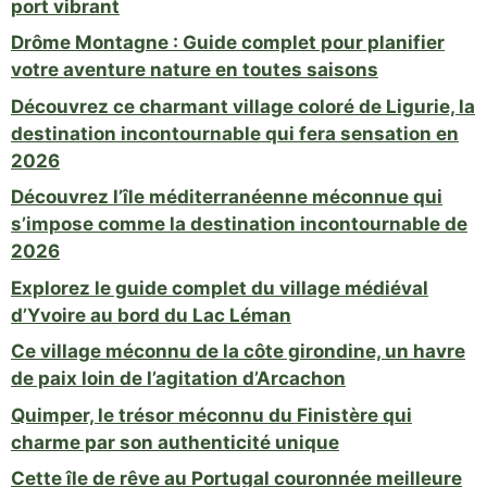
port vibrant
Drôme Montagne : Guide complet pour planifier
votre aventure nature en toutes saisons
Découvrez ce charmant village coloré de Ligurie, la
destination incontournable qui fera sensation en
2026
Découvrez l’île méditerranéenne méconnue qui
s’impose comme la destination incontournable de
2026
Explorez le guide complet du village médiéval
d’Yvoire au bord du Lac Léman
Ce village méconnu de la côte girondine, un havre
de paix loin de l’agitation d’Arcachon
Quimper, le trésor méconnu du Finistère qui
charme par son authenticité unique
Cette île de rêve au Portugal couronnée meilleure