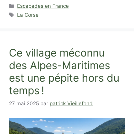
Catégories
Escapades en France
Étiquettes
La Corse
Ce village méconnu
des Alpes-Maritimes
est une pépite hors du
temps !
27 mai 2025
par
patrick Vieillefond