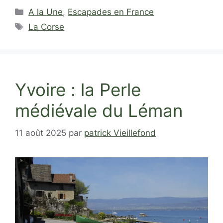
Catégories
A la Une
,
Escapades en France
Étiquettes
La Corse
Yvoire : la Perle
médiévale du Léman
11 août 2025
par
patrick Vieillefond