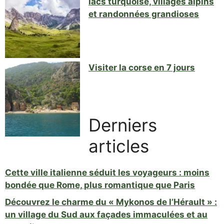
lacs turquoise, villages alpins
et randonnées grandioses
Visiter la corse en 7 jours
Derniers
articles
Cette ville italienne séduit les voyageurs : moins
bondée que Rome, plus romantique que Paris
Découvrez le charme du « Mykonos de l’Hérault » :
un village du Sud aux façades immaculées et au