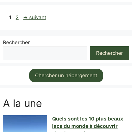
Page
Page
1
2
→
suivant
Rechercher
Rechercher
Chercher un hébergement
A la une
Quels sont les 10 plus beaux
lacs du monde à découvrir