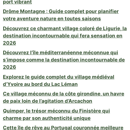
port vibrant
Drôme Montagne : Guide complet pour planifier
votre aventure nature en toutes saisons
Découvrez ce charmant village coloré de Ligurie, la
destination incontournable qui fera sensation en
2026
Découvrez l’île méditerranéenne méconnue qui
s’impose comme la destination incontournable de
2026
Explorez le guide complet du village médiéval
d’Yvoire au bord du Lac Léman
Ce village méconnu de la côte girondine, un havre
de paix loin de l’agitation d’Arcachon
Quimper, le trésor méconnu du Finistère qui
charme par son authenticité unique
Cette île de rêve au Portugal couronnée meilleure