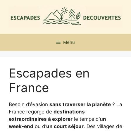
Aller
au
contenu
Menu
Escapades en
France
Besoin d’évasion
sans traverser la planète
? La
France regorge de
destinations
extraordinaires à explorer
le temps d’
un
week-end
ou d’
un court séjour
. Des villages de