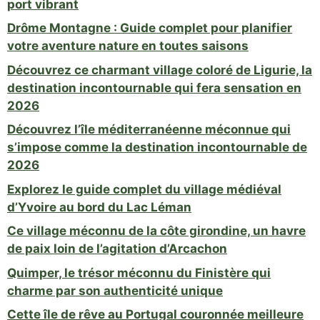
port vibrant
Drôme Montagne : Guide complet pour planifier
votre aventure nature en toutes saisons
Découvrez ce charmant village coloré de Ligurie, la
destination incontournable qui fera sensation en
2026
Découvrez l’île méditerranéenne méconnue qui
s’impose comme la destination incontournable de
2026
Explorez le guide complet du village médiéval
d’Yvoire au bord du Lac Léman
Ce village méconnu de la côte girondine, un havre
de paix loin de l’agitation d’Arcachon
Quimper, le trésor méconnu du Finistère qui
charme par son authenticité unique
Cette île de rêve au Portugal couronnée meilleure