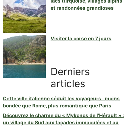
lacs turquoise, villages alpins
et randonnées grandioses
Visiter la corse en 7 jours
Derniers
articles
Cette ville italienne séduit les voyageurs : moins
bondée que Rome, plus romantique que Paris
Découvrez le charme du « Mykonos de l’Hérault » :
un village du Sud aux façades immaculées et au