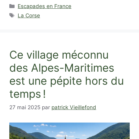
Catégories
Escapades en France
Étiquettes
La Corse
Ce village méconnu
des Alpes-Maritimes
est une pépite hors du
temps !
27 mai 2025
par
patrick Vieillefond