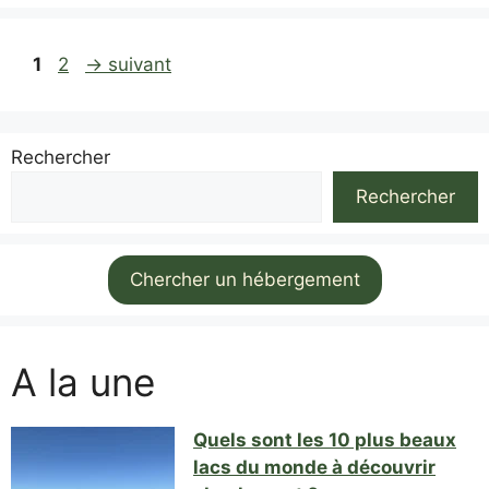
Page
Page
1
2
→
suivant
Rechercher
Rechercher
Chercher un hébergement
A la une
Quels sont les 10 plus beaux
lacs du monde à découvrir