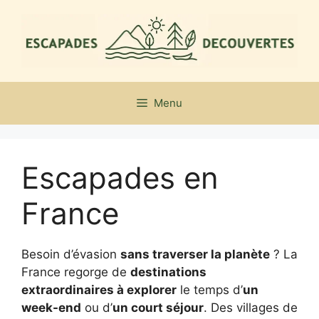
Aller
au
contenu
Menu
Escapades en
France
Besoin d’évasion
sans traverser la planète
? La
France regorge de
destinations
extraordinaires à explorer
le temps d’
un
week-end
ou d’
un court séjour
. Des villages de