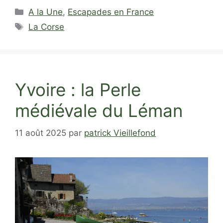
Catégories
A la Une
,
Escapades en France
Étiquettes
La Corse
Yvoire : la Perle
médiévale du Léman
11 août 2025
par
patrick Vieillefond